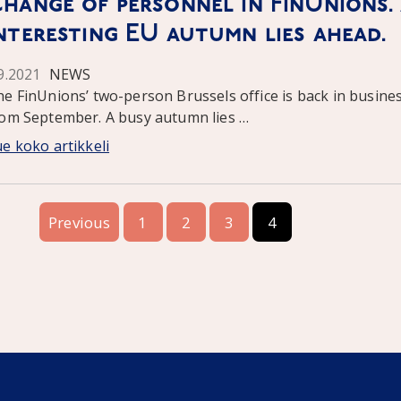
hange of personnel in FinUnions.
nteresting EU autumn lies ahead.
.9.2021
NEWS
e FinUnions’ two-person Brussels office is back in busine
rom September. A busy autumn lies …
e koko artikkeli
Previous
1
2
3
4