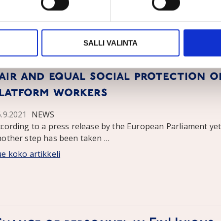
y transparency can play a crucial role in ensuring substant
rogress in addressing the gender …
e koko artikkeli
SALLI VALINTA
air and equal social protection o
latform workers
6.9.2021
NEWS
cording to a press release by the European Parliament ye
nother step has been taken …
e koko artikkeli