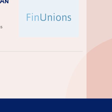
 An
ss