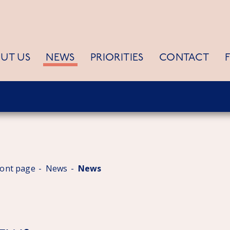
UT US
NEWS
PRIORITIES
CONTACT
ront page
News
News