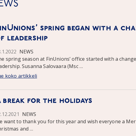
EWS
inUnions’ spring began with a ch
f leadership
8.1.2022
NEWS
e spring season at FinUnions’ office started with a change
eadership. Susanna Salovaara (Msc …
e koko artikkeli
 break for the holidays
2.12.2021
NEWS
 want to thank you for this year and wish everyone a Mer
hristmas and …