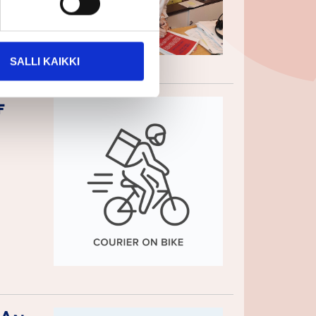
ial
SALLI KAIKKI
f
t