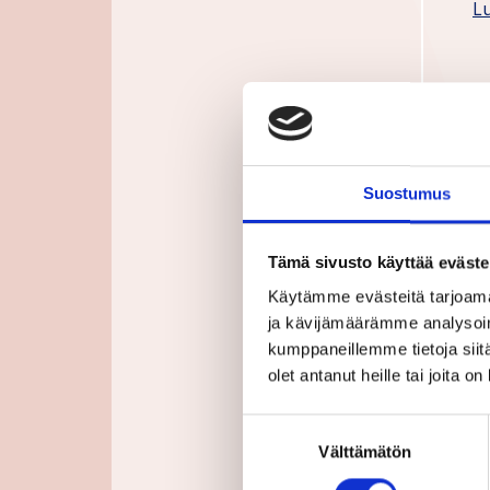
Lu
2
e
Suostumus
9
W
r
Tämä sivusto käyttää eväste
Käytämme evästeitä tarjoama
Lu
ja kävijämäärämme analysoim
kumppaneillemme tietoja siitä
olet antanut heille tai joita o
P
p
Suostumuksen
Välttämätön
valinta
2