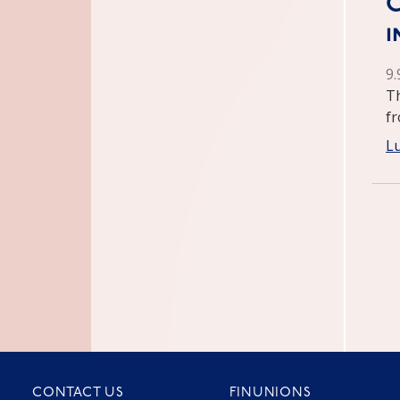
C
i
9
Th
f
Lu
CONTACT US
FINUNIONS