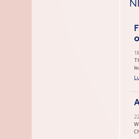
N
F
o
1
Th
l
Lu
A
2
We
C