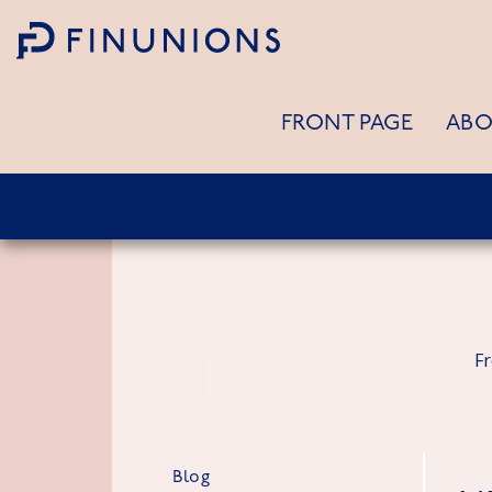
Siirry sisältöön
FRONT PAGE
ABO
F
Blog