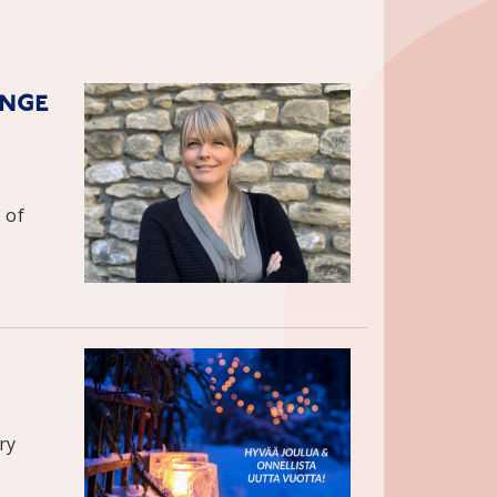
ange
 of
ry