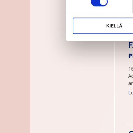
Pa
p
Lu
KIELLÄ
F
p
1
Ac
a
Lu