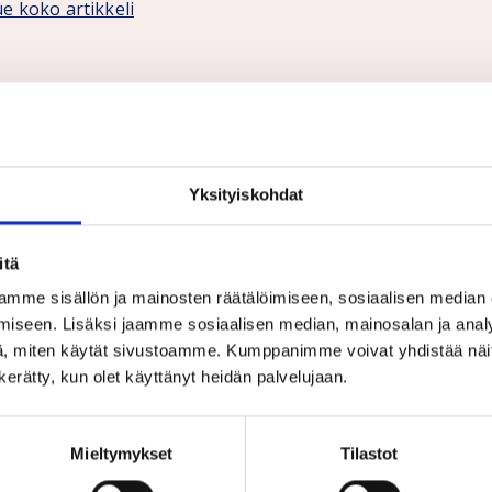
e koko artikkeli
5 years in Brussels defending wage
arners
Yksityiskohdat
.12.2021
NEWS
ith the membership of the European Union in 1995, an EU
epresentation of wage-earners was …
itä
mme sisällön ja mainosten räätälöimiseen, sosiaalisen median
e koko artikkeli
iseen. Lisäksi jaamme sosiaalisen median, mainosalan ja analy
, miten käytät sivustoamme. Kumppanimme voivat yhdistää näitä t
n kerätty, kun olet käyttänyt heidän palvelujaan.
ay transparency eradicates gende
ay gap
Mieltymykset
Tilastot
5.10.2021
NEWS