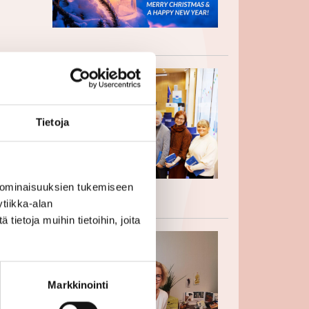
-
Tietoja
 ominaisuuksien tukemiseen
tiikka-alan
ietoja muihin tietoihin, joita
r
Markkinointi