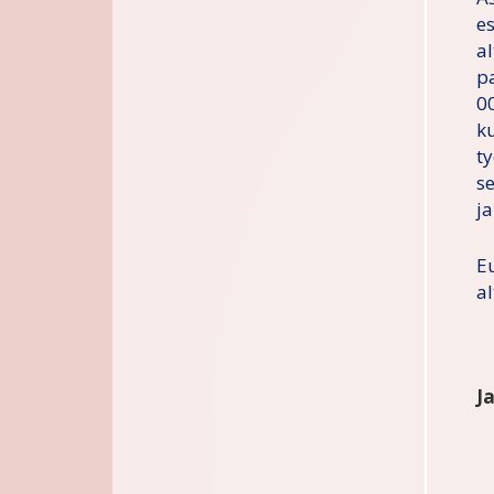
e
a
p
0
k
t
s
ja
E
a
J