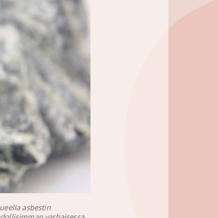
ueella asbestin
hdollisimman varhaisessa