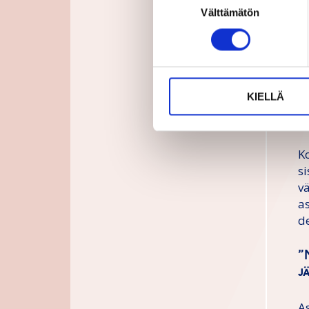
m
Välttämätön
valinta
T
0
a
s
KIELLÄ
h
t
K
si
vä
a
d
”
j
A