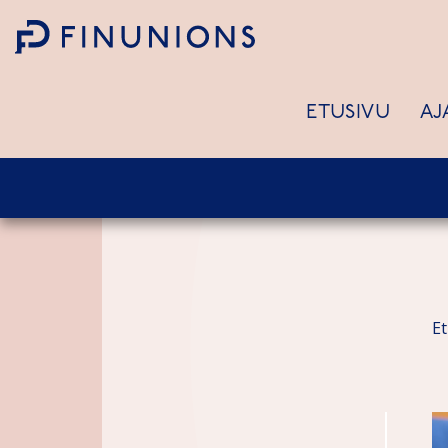
Siirry sisältöön
ETUSIVU
AJ
E