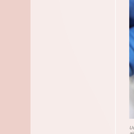
Uu
ai