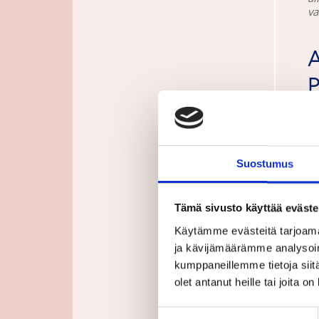
va
2
P
Suostumus
as
a
Tämä sivusto käyttää eväste
t
Käytämme evästeitä tarjoama
v
ja kävijämäärämme analysoim
e
kumppaneillemme tietoja siitä
olet antanut heille tai joita o
U
a
Suostumuksen