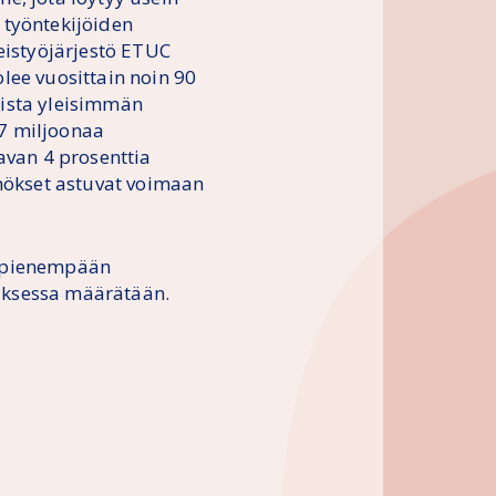
 työntekijöiden
eistyöjärjestö ETUC
olee vuosittain noin 90
tista yleisimmän
7 miljoonaa
avan 4 prosenttia
ökset astuvat voimaan
n pienempään
uksessa määrätään.