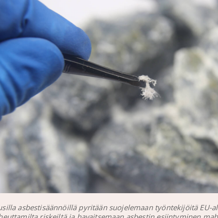
silla asbestisäännöillä pyritään suojelemaan työntekijöitä EU-al
heuttamilta riskeiltä ja havaitsemaan asbestin esiintyminen ma