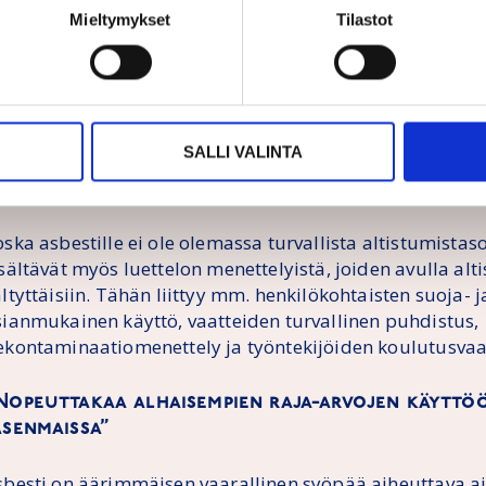
ahdollisimman varhaisessa vaiheessa.
Mieltymykset
Tilastot
yöperäisen altistuksen raja-arvo (OEL) laskee kahden vu
,01:een asbestikuitua/cm³. Kuuden vuoden kuluttua jä
lennettava altistuksen raja 0,002 asbestikuituun/cm³. 
iirtymäkauden jälkeen jäsenmaiden on otettava käyttö
SALLI VALINTA
erkempää tekniikkaa asbestikuitujen havaitsemiseen. T
unnetaan elektronimikroskopiana.
oska asbestille ei ole olemassa turvallista altistumista
sältävät myös luettelon menettelyistä, joiden avulla alt
ltyttäisiin. Tähän liittyy mm. henkilökohtaisten suoja- j
sianmukainen käyttö, vaatteiden turvallinen puhdistus,
ekontaminaatiomenettely ja työntekijöiden koulutusvaa
Nopeuttakaa alhaisempien raja-arvojen käyttö
äsenmaissa”
sbesti on äärimmäisen vaarallinen syöpää aiheuttava ain