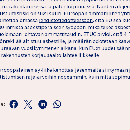
sim. rakentamisessa ja palontorjunnassa. Näiden alojen
ltistumisriski on siksi suuri. Euroopan ammatillinen yht
ainottaa omassa
lehdistötiedotteessaan
, että EU:ssa ku
00 ihmistä asbestiperäiseen syöpään, mikä tekee asbes
uolemaan johtavan ammattitaudin. ETUC arvioi, että 4–
yöntekijää altistuu asbestille, ja määrän odotetaan kasv
euraavan vuosikymmenen aikana, kun EU:n uudet säänn
 rakennusten korjausaalto lähtee liikkeelle.
urooppalainen ay-liike kehottaa jäsenmaita siirtymää
ltistumisen raja-arvoihin nopeammin, kuin mitä sopim
aa:
Jaa Facebookissa
Jaa Twitterissä
Jaa Linkedinissä
Jaa Whatsappissa