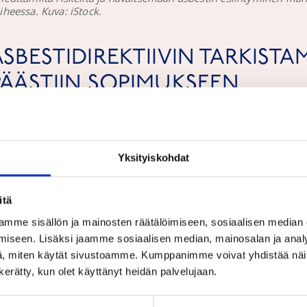
iheessa. Kuva: iStock.
ASBESTIDIREKTIIVIN TARKISTA
PÄÄSTIIN SOPIMUKSEEN
7.6.2023
UUTISET
arlamentin ja neuvoston trilogineuvottelijat pääsivät 2
Yksityiskohdat
bestidirektiivin tarkistamisesta.
Työntekijöiden suojelu
sbestikuiduilta parannetaan merkittävästi, mutta vaara
itä
äytäntöön liian myöhään. Rakennuksia tullaan remontoi
mme sisällön ja mainosten räätälöimiseen, sosiaalisen median
uosikymmeninä, jotta ne saatetaan vastaamaan standar
iseen. Lisäksi jaamme sosiaalisen median, mainosalan ja analy
nergiavaatimuksia.
, miten käytät sivustoamme. Kumppanimme voivat yhdistää näitä t
n kerätty, kun olet käyttänyt heidän palvelujaan.
usilla asbestisäännöillä pyritään suojelemaan työntekij
sbestin aiheuttamilta riskeiltä ja havaitsemaan asbesti