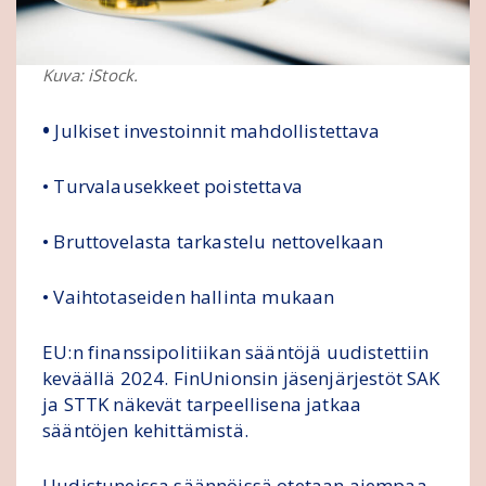
Kuva: iStock.
•
Julkiset investoinnit mahdollistettava
• Turvalausekkeet poistettava
• Bruttovelasta tarkastelu nettovelkaan
• Vaihtotaseiden hallinta mukaan
EU:n finanssipolitiikan sääntöjä uudistettiin
keväällä 2024. FinUnionsin jäsenjärjestöt SAK
ja STTK näkevät tarpeellisena jatkaa
sääntöjen kehittämistä.
Uudistuneissa säännöissä otetaan aiempaa