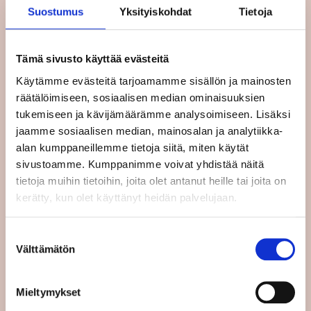
puolustusmenoja voidaan katsoa läpi
Suostumus
Yksityiskohdat
Tietoja
sormien, kun EU:n alijäämämenettelyyn
joutumista arvioidaan.
Tämä sivusto käyttää evästeitä
Nämä pienet joustot eivät ole kuitenkaan
Käytämme evästeitä tarjoamamme sisällön ja mainosten
riittäviä turvaamaan julkisia investointeja,
räätälöimiseen, sosiaalisen median ominaisuuksien
vaan ne tarvitsevat lisää joustoa velka- ja
tukemiseen ja kävijämäärämme analysoimiseen. Lisäksi
alijäämäsäännöissä. Näin varmistetaan, että
jaamme sosiaalisen median, mainosalan ja analytiikka-
julkisella sektorilla on mahdollisuus elvyttää
alan kumppaneillemme tietoja siitä, miten käytät
ja ylläpitää investointeja myös taantumissa.
sivustoamme. Kumppanimme voivat yhdistää näitä
tietoja muihin tietoihin, joita olet antanut heille tai joita on
Maakohtaisissa suosituksissa mainitut
kerätty, kun olet käyttänyt heidän palvelujaan.
julkiset investoinnit pitää jättää kokonaan
velka- ja alijäämäkriteerien ulkopuolelle.
Suostumuksen
Kestävä kehitys ja sosiaalisten oikeuksien
Välttämätön
valinta
pilari on kytkettävä talouspoliittiseen
ohjausjaksoon vahvemmin. Maakohtaisissa
suosituksissa mainitut näihin liittyvät
Mieltymykset
lisämenot on jätettävä ulos alijäämän ja