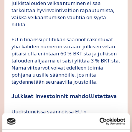
julkistalouden velkaantuminen ei saa
tarkoittaa hyvinvointivaltion rapautumista,
vaikka velkaantumisen vauhtia on syytä
hillitä.
EU:n finanssipolitiikan säännöt rakentuvat
yhä kahden numeron varaan: julkisen velan
pitäisi olla enintään 60 % BKT:stä ja julkisen
talouden alijäämä ei saisi ylittää 3 % BKT:stä.
Nämä viitearvot voivat edelleen toimia
pohjana uusille säännöille, jos niitä
täydennetään seuraavilla joustoilla.
Julkiset investoinnit mahdollistettava
Uudistuneissa säännöissä EU:n
yhteisrahoittamat investoinnit voidaan lukea
sopeutusvaatimuksen ulkopuolelle. Lisäksi