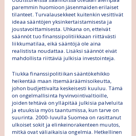
paremmin huomioon jäsenmaiden erilaiset
tilanteet. Turvalausekkeet kuitenkin vesittivät
ideaa sääntöjen yksinkertaistamisesta ja
joustavoittamisesta. Uhkana on, etteivät
säännöt tuo finanssipolitiikkaan riittävästi
liikkumatilaa, eikä sääntöjä ole aina
realistista noudattaa. Lisäksi säännöt eivät
mahdollista riittäviä julkisia investointeja.
Tiukka finanssipolitiikan sääntökehikko
heikentää maan itsemääräämisoikeutta,
johon budjettivalta keskeisesti kuuluu. Tämä
on ongelmallisinta hyvinvointivaltioille,
joiden tehtävä on ylläpitää julkisia palveluita
ja etuuksia myös taantumissa, kun tarve on
suurinta. 2000-luvulla Suomea on rasittanut
ulkoiset sokit ja elinkeinorakenteen muutos,
mitkä ovat väliaikaisia ongelmia. Hetkellinen