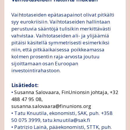
Vaihtotaseiden hallinta mukaan
Vaihtotaseiden epätasapainot olivat pitkälti
syy eurokriisiin. Vaihtotaseiden hallintaan
perustuvia sääntöjä tulisikin merkittävästi
vahvistaa. Vaihtotaseiden ali- ja ylijäämiä
pitäisi käsitellä symmetrisesti esimerkiksi
niin, että pitkäaikaisessa poikkeamassa
kolmen prosentin raja-arvosta joutuu
sijoittamaan osan Euroopan
investointirahastoon.
Lisätiedot:
•
Susanna Salovaara, FinUnionsin johtaja, +32
488 47 95 08,
susanna.salovaara@finunions.org
• Tatu Knuutila, ekonomisti, SAK, puh. +358
50 075 3999, tatu.knuutila@sak.fi
• Patrizio Lainà, pääekonomisti, STTK, puh.