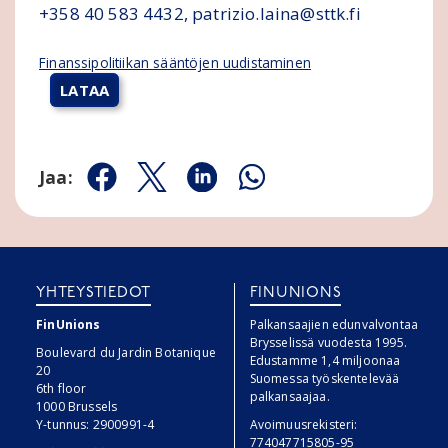
+358 40 583 4432, patrizio.laina@sttk.fi
Finanssipolitiikan sääntöjen uudistaminen
LATAA
Jaa:
Jaa Facebookissa
Jaa Twitterissä
Jaa Linkedinissä
Jaa Whatsappissa
YHTEYSTIEDOT
FINUNIONS
FinUnions
Palkansaajien edunvalvontaa
Brysselissä vuodesta 1995.
Boulevard du Jardin Botanique
Edustamme 1,4 miljoonaa
20
Suomessa työskentelevää
6th floor
palkansaajaa.
1000 Brussels
Y-tunnus: 2900991-4
Avoimuusrekisteri:
774047715805-95