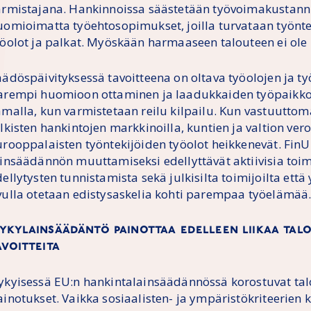
armistajana. Hankinnoissa säästetään työvoimakustannu
uomioimatta työehtosopimukset, joilla turvataan työntek
yöolot ja palkat. Myöskään harmaaseen talouteen ei ole p
äädöspäivityksessä tavoitteena on oltava työolojen ja 
arempi huomioon ottaminen ja laadukkaiden työpaikko
amalla, kun varmistetaan reilu kilpailu. Kun vastuuttoma
lkisten hankintojen markkinoilla, kuntien ja valtion ver
urooppalaisten työntekijöiden työolot heikkenevät. FinU
ainsäädännön muuttamiseksi edellyttävät aktiivisia toimi
ellytysten tunnistamista sekä julkisilta toimijoilta että 
vulla otetaan edistysaskelia kohti parempaa työelämää
ykylainsäädäntö painottaa edelleen liikaa talo
avoitteita
ykyisessä EU:n hankintalainsäädännössä korostuvat talou
ainotukset. Vaikka sosiaalisten- ja ympäristökriteerien 