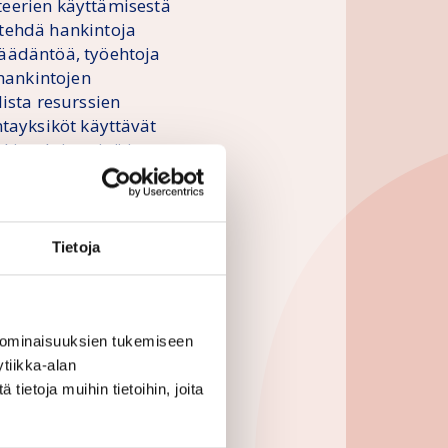
iteerien käyttämisestä
 tehdä hankintoja
nsäädäntöä, työehtoja
 hankintojen
ista resurssien
ntayksiköt käyttävät
kintakriteerinä ja
een
rkiksi
Tietoja
luiden saatavuus ja
iaali- ja
ojelussa.
 ominaisuuksien tukemiseen
tiikka-alan
ristöllisten tekijöiden
ietoja muihin tietoihin, joita
iaate sekä näiden
sia hankintoja ja
llisissa säädöksissä.