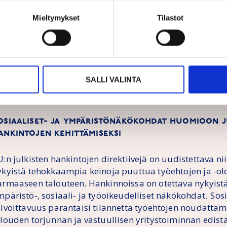
rektiiviuudistuksella kuitenkin pyrittiin lisäämään strat
Mieltymykset
Tilastot
uten sosiaalisten oikeuksien huomioon ottamisen, pain
äsenvaltiot saivat muun muassa mahdollisuuden vaatia 
äyttämään valintakriteerinä pelkästään kokonaisedulli
ijaan. Tämä ei ole kuitenkaan pakollista ja moni jäsenva
ättänyt mahdollisuuden käyttämättä. Euroopan tilintar
SALLI VALINTA
023 raportin mukaan yli 50 prosentissa eurooppalaisia 
 edelleen halvin hinta.
osiaaliset- ja ympäristönäkökohdat huomioon j
ankintojen kehittämiseksi
:n julkisten hankintojen direktiivejä on uudistettava niin
ykyistä tehokkaampia keinoja puuttua työehtojen ja -olo
armaaseen talouteen. Hankinnoissa on otettava nykyi
päristö-, sosiaali- ja työoikeudelliset näkökohdat. Sosi
elvoittavuus parantaisi tilannetta työehtojen noudatta
alouden torjunnan ja vastuullisen yritystoiminnan edis