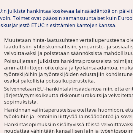
U:n julkista hankintaa koskevaa lainsäädäntöä on päivite
avoin. Toimet ovat pääosin samansuuntaiset kuin Euroo
eskusjärjestö ETUC:n esittämien kantojen kanssa.
Muutetaan hinta-laatusuhteen vertailuperusteena olev
laadullisiin, yhteiskunnallisiin, ympäristö- ja sosiaalis
velvoittavaksi ja poistetaan säännöksistä mahdollisuus
Poissuljetaan julkisista hankintaprosesseista toimijat,
ammattiliittojen oikeuksia ja työlainsäädäntöä, muk
työntekijöihin ja työntekijöiden edustajiin kohdistun
osaksi pakollisia poissulkuperusteita.
Selvennetään EU-hankintalainsäädäntöä niin, että eri
järjestäytymisoikeutta rikkonut urakoitsija velvoiteta
sopimuksista.
Hankinnan valintaperusteissa otettava huomioon, ett
työoloihin ja -ehtoihin liittyvää lainsäädäntöä ja so
Hankintasopimuksiin sisältyvissä töissä velvoittavak
noudattaa vähintään kansallisen lain ja työehtosopi