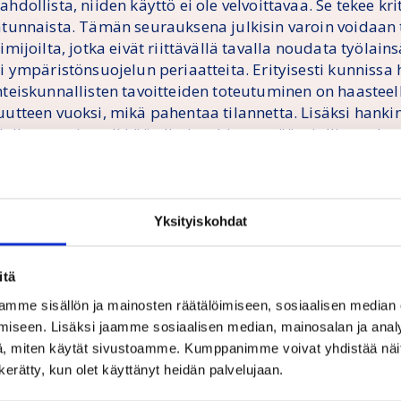
hdollista, niiden käyttö ei ole velvoittavaa. Se tekee kr
atunnaista. Tämän seurauksena julkisin varoin voidaan
imijoilta, jotka eivät riittävällä tavalla noudata työlai
ai ympäristönsuojelun periaatteita. Erityisesti kunnissa
hteiskunnallisten tavoitteiden toteutuminen on haasteell
uutteen vuoksi, mikä pahentaa tilannetta. Lisäksi hanki
delleen usein pelkkää alhaista hintaa pääasiallisena han
anostavat heikosti hankintojen valvontaan ja vastuullis
ankintatoimintaan.
ankinnoissa paljastuukin jatkuvasti alipalkkausta esime
Yksityiskohdat
akennustyömailla ja siivous- ja turva-alalla. Myös palve
aatu ovat heikentyneet huolestuttavasti muun muassa sos
itä
erveyspalveluissa, kuten vanhustenhoidossa ja lastensu
mme sisällön ja mainosten räätälöimiseen, sosiaalisen median
iseen. Lisäksi jaamme sosiaalisen median, mainosalan ja analy
irektiivin uudistamisen jälkeenkään sosiaalisten ja ympä
, miten käytät sivustoamme. Kumppanimme voivat yhdistää näitä t
uomioiminen, kohtuullisten työehtojen turvaamisen per
n kerätty, kun olet käyttänyt heidän palvelujaan.
teutuminen eivät ole riittävän vahvasti kirjattuina julki
äyttöoikeussopimuksia koskevissa direktiiveissä ja kansa