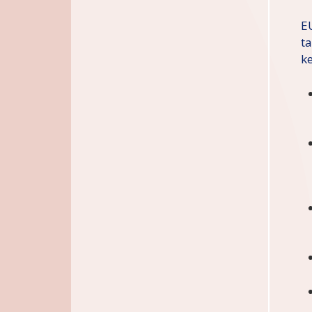
E
t
k