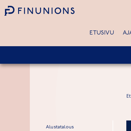
Siirry sisältöön
ETUSIVU
AJ
E
Alustatalous