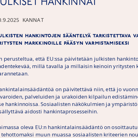
JULKISET HANKINNAT
0.9.2025
KANNAT
ulkisten hankintojen sääntelyä tarkistettava v
ritysten markkinoille pääsyn varmistamiseksi
 perusteltua, että EU:ssa päivitetään julkisten hankinto
dentekevää, millä tavalla ja millaisin keinoin yritysten
arannetaan.
ankintalainsäädäntöä on päivitettävä niin, että jo vuonn
avaroiden, palveluiden ja urakoiden kilpailun edistämi
tse hankinnoissa. Sosiaalisten näkökulmien ja ympärist
sällyttävä aidosti hankintaprosesseihin.
oimassa oleva EU:n hankintalainsäädäntö on osoittautu
a tehottomaksi muun muassa sosiaalisten kriteerien no