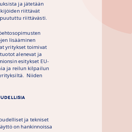
ksista ja jätetään
ijöiden riittävät
uututtu riittävästi.
työehtosopimusten
jen lisääminen
t yritykset toimivat
otuotot alenevat ja
nionsin esitykset EU-
a ja reilun kilpailun
yrityksiltä. Niiden
.
udellisia
delliset ja tekniset
käyttö on hankinnoissa