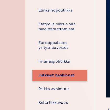
Elinkeinopolitiikka
Etätyö ja oikeus olla
tavoittamattomissa
Eurooppalaiset
yritysneuvostot
Finanssipolitiikka
Julkiset hankinnat
Palkka-avoimuus
Reilu liikkuvuus