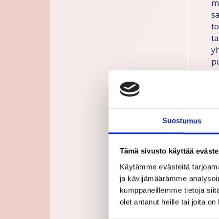
ma
s
to
t
y
p
e
p
h
H
Suostumus
r
l
Tämä sivusto käyttää eväste
t
Käytämme evästeitä tarjoama
ja kävijämäärämme analysoim
D
kumppaneillemme tietoja siitä
h
olet antanut heille tai joita o
to
k