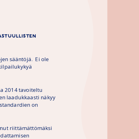
astuullisten
jen sääntöjä. Ei ole
 kilpailukykyä
a 2014 tavoiteltu
nen laadukkaasti näkyy
östandardien on
nut riittämättömäksi
udattamisen