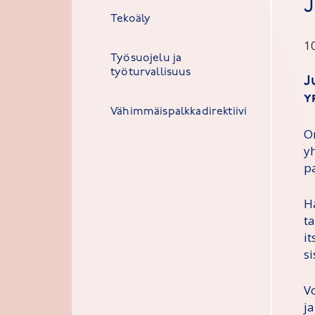
Tekoäly
1
Työsuojelu ja
työturvallisuus
J
y
Vähimmäispalkkadirektiivi
On
yh
p
H
t
i
si
V
j