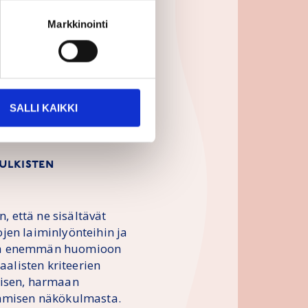
egisten tavoitteiden,
Markkinointi
oarvoa hankkeissa.
hankintayksiköitä
sinta hintaa halvimman
ltio, kuten Suomi, on
kastusviraston vuoden
SALLI KAIKKI
hankintoja pääkriteeri
ulkisten
, että ne sisältävät
jen laiminlyönteihin ja
stä enemmän huomioon
aalisten kriteerien
misen, harmaan
tämisen näkökulmasta.