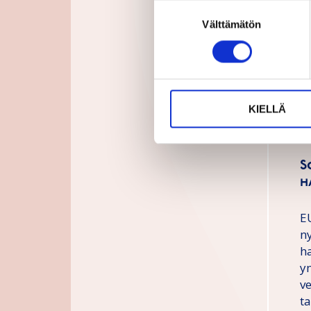
Suostumuksen
Di
Välttämätön
valinta
k
J
k
s
j
KIELLÄ
2
on
S
h
EU
n
h
ym
v
t