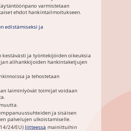
a täytäntöönpano varmistetaan
kaiset ehdot hankintailmoitukseen.
en edistämiseksi ja
 kestävästi ja työntekijöiden oikeuksia
ijan alihankkijoiden hankintaketjujen
kinnoissa ja tehostetaan
aan laiminlyövät toimijat voidaan
ta.
imuutta.
 kumppanuussuhteiden ja sisäisen
ten palvelujen ulkoistamiselle.
2014/24/EU)
liitteessä
mainittuihin