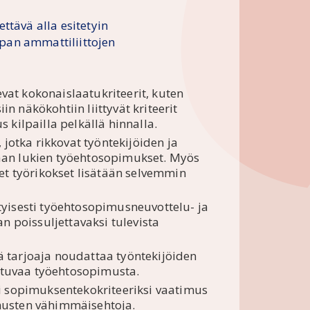
ttävä alla esitetyin
pan ammattiliittojen
at kokonaislaatukriteerit, kuten
iin näkökohtiin liittyvät kriteerit
 kilpailla pelkällä hinnalla.
 jotka rikkovat työntekijöiden ja
aan lukien työehtosopimukset. Myös
eet työrikokset lisätään selvemmin
tyisesti työehtosopimusneuvottelu- ja
an poissuljettavaksi tulevista
ä tarjoaja noudattaa työntekijöiden
veltuvaa työehtosopimusta.
si sopimuksentekokriteeriksi vaatimus
musten vähimmäisehtoja.