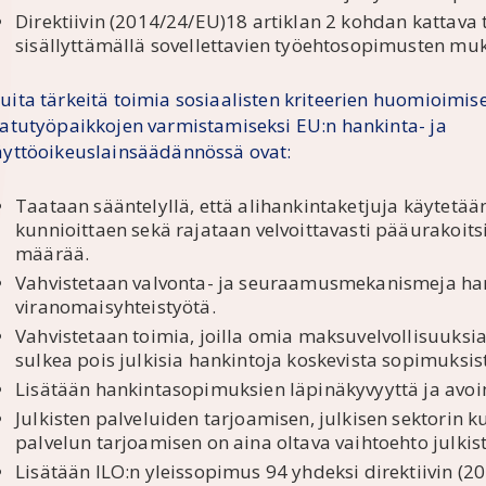
Direktiivin (2014/24/EU)18 artiklan 2 kohdan kattav
sisällyttämällä sovellettavien työehtosopimusten mu
uita tärkeitä toimia sosiaalisten kriteerien huomioimis
aatutyöpaikkojen varmistamiseksi EU:n hankinta- ja
äyttöoikeuslainsäädännössä ovat:
Taataan sääntelyllä, että alihankintaketjuja käytetään
kunnioittaen sekä rajataan velvoittavasti pääurakoits
määrää.
Vahvistetaan valvonta- ja seuraamusmekanismeja han
viranomaisyhteistyötä.
Vahvistetaan toimia, joilla omia maksuvelvollisuuksi
sulkea pois julkisia hankintoja koskevista sopimuksis
Lisätään hankintasopimuksien läpinäkyvyyttä ja avo
Julkisten palveluiden tarjoamisen, julkisen sektorin
palvelun tarjoamisen on aina oltava vaihtoehto julkis
Lisätään ILO:n yleissopimus 94 yhdeksi direktiivin (