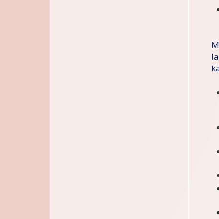
M
l
k