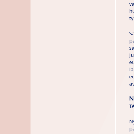
v
h
t
S
p
s
ju
e
l
ed
a
N
t
N
p