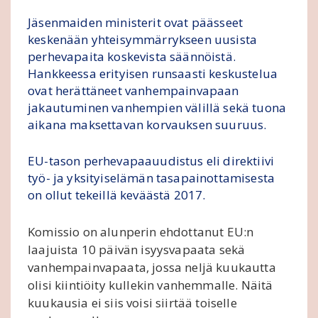
Jäsenmaiden ministerit ovat päässeet
keskenään yhteisymmärrykseen uusista
perhevapaita koskevista säännöistä.
Hankkeessa erityisen runsaasti keskustelua
ovat herättäneet vanhempainvapaan
jakautuminen vanhempien välillä sekä tuona
aikana maksettavan korvauksen suuruus.
EU-tason perhevapaauudistus eli direktiivi
työ- ja yksityiselämän tasapainottamisesta
on ollut tekeillä keväästä 2017.
Komissio on alunperin ehdottanut EU:n
laajuista 10 päivän isyysvapaata sekä
vanhempainvapaata, jossa neljä kuukautta
olisi kiintiöity kullekin vanhemmalle. Näitä
kuukausia ei siis voisi siirtää toiselle