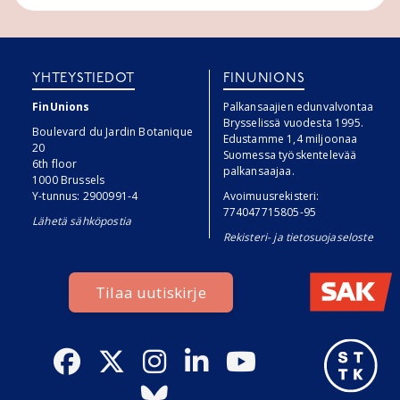
YHTEYSTIEDOT
FINUNIONS
FinUnions
Palkansaajien edunvalvontaa
Brysselissä vuodesta 1995.
Boulevard du Jardin Botanique
Edustamme 1,4 miljoonaa
20
Suomessa työskentelevää
6th floor
palkansaajaa.
1000 Brussels
Y-tunnus: 2900991-4
Avoimuusrekisteri:
774047715805-95
Lähetä sähköpostia
Rekisteri- ja tietosuojaseloste
Tilaa uutiskirje