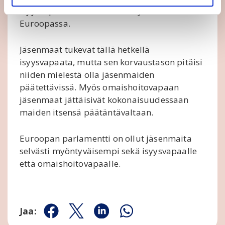
isyysvapaan toteutuminen myös muualla
Euroopassa.
Jäsenmaat tukevat tällä hetkellä
isyysvapaata, mutta sen korvaustason pitäisi
niiden mielestä olla jäsenmaiden
päätettävissä. Myös omaishoitovapaan
jäsenmaat jättäisivät kokonaisuudessaan
maiden itsensä päätäntävaltaan.
Euroopan parlamentti on ollut jäsenmaita
selvästi myöntyväisempi sekä isyysvapaalle
että omaishoitovapaalle.
Jaa:
Jaa Facebookissa
Jaa Twitterissä
Jaa Linkedinissä
Jaa Whatsappissa