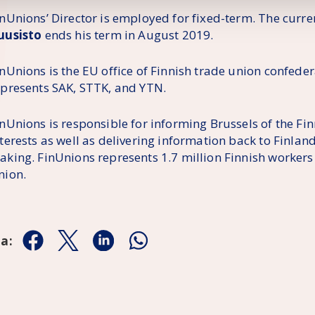
inUnions’ Director is employed for fixed-term. The curre
uusisto
ends his term in August 2019.
nUnions is the EU office of Finnish trade union confeder
epresents SAK, STTK, and YTN.
inUnions is responsible for informing Brussels of the Fi
terests as well as delivering information back to Finlan
aking. FinUnions represents 1.7 million Finnish workers
nion.
aa:
Jaa Facebookissa
Jaa Twitterissä
Jaa Linkedinissä
Jaa Whatsappissa