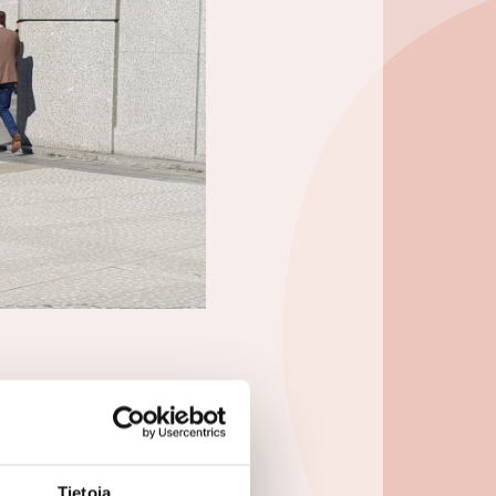
PPOINTED
R
Tietoja