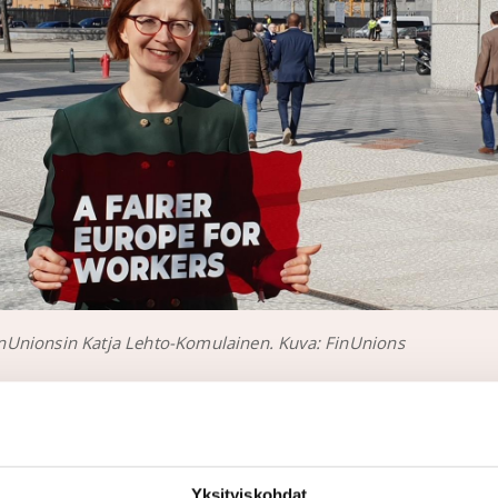
nUnionsin Katja Lehto-Komulainen. Kuva: FinUnions
KATJA LEHTO-KOMULAINEN A
AS FINUNIONS’ NEW DIRECTO
Yksityiskohdat