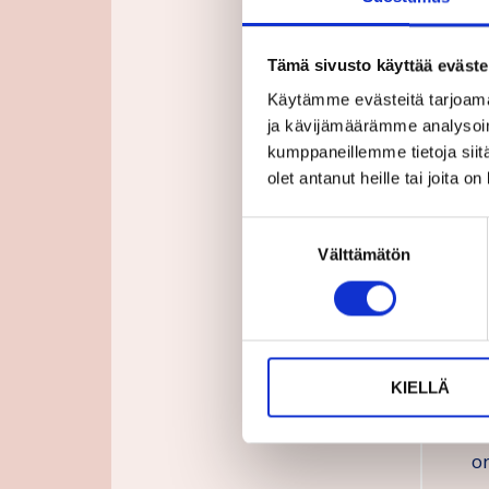
2
Tämä sivusto käyttää eväste
L
Käytämme evästeitä tarjoama
U
ja kävijämäärämme analysoim
kumppaneillemme tietoja siitä
K
olet antanut heille tai joita o
of
2
Suostumuksen
Välttämätön
valinta
L
w
C
”
KIELLÄ
ti
ne
o