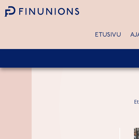
Siirry sisältöön
ETUSIVU
AJ
E