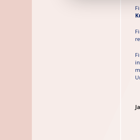
F
K
Fi
r
F
in
m
U
J