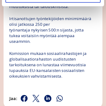
irtisanominen johtuu kansainvälisen kaupan
muutoksista tai talouskriisistä.
Irtisanottujen työntekijöiden minimimäärä
olisi jatkossa 250 per
työnantaja nykyisen 500:n sijasta, jotta
tukea voitaisiin myöntää aiempaa
useammin.
Komission mukaan sosiaalirahastojen ja
globalisaatiorahaston uudistusten
tarkoituksena on lunastaa viimevuotisia
lupauksia EU-kansalaisten sosiaalisten
oikeuksien vahvistamisesta.
Jaa:
Jaa Facebookissa
Jaa Twitterissä
Jaa Linkedinissä
Jaa Whatsappissa