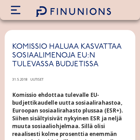
Siirry sisältöön
KOMISSIO HALUAA KASVATTAA
SOSIAALIMENOJA EU:N
TULEVASSA BUDJETISSA
31.5.2018
UUTISET
Komissio ehdottaa tulevalle EU-
budjettikaudelle uutta sosiaalirahastoa,
Euroopan sosiaalirahasto plussaa (ESR+).
Siihen sisältyisivät nykyinen ESR ja neljä
muuta sosiaaliohjelmaa. Sillä olisi
reaalisesti kolme prosenttia enemmän