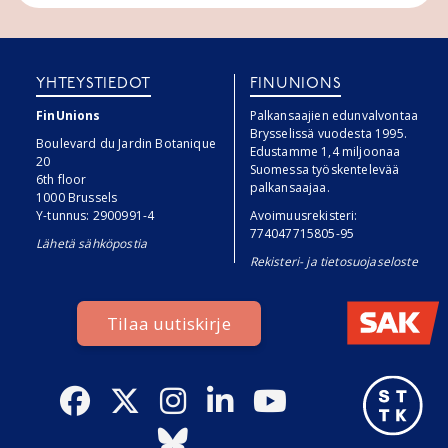
YHTEYSTIEDOT
FINUNIONS
FinUnions
Palkansaajien edunvalvontaa
Brysselissä vuodesta 1995.
Boulevard du Jardin Botanique
Edustamme 1,4 miljoonaa
20
Suomessa työskentelevää
6th floor
palkansaajaa.
1000 Brussels
Y-tunnus: 2900991-4
Avoimuusrekisteri:
774047715805-95
Lähetä sähköpostia
Rekisteri- ja tietosuojaseloste
Tilaa uutiskirje