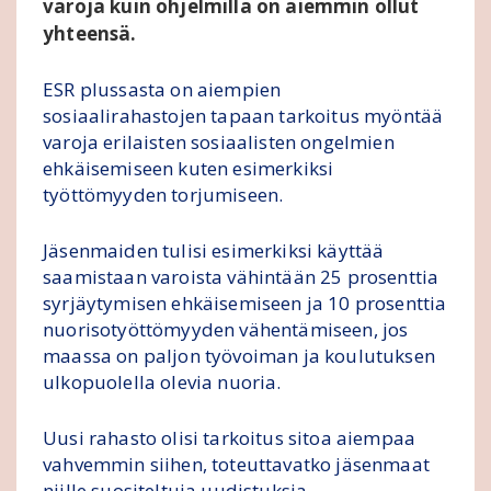
varoja kuin ohjelmilla on aiemmin ollut
yhteensä.
ESR plussasta on aiempien
sosiaalirahastojen tapaan tarkoitus myöntää
varoja erilaisten sosiaalisten ongelmien
ehkäisemiseen kuten esimerkiksi
työttömyyden torjumiseen.
Jäsenmaiden tulisi esimerkiksi käyttää
saamistaan varoista vähintään 25 prosenttia
syrjäytymisen ehkäisemiseen ja 10 prosenttia
nuorisotyöttömyyden vähentämiseen, jos
maassa on paljon työvoiman ja koulutuksen
ulkopuolella olevia nuoria.
Uusi rahasto olisi tarkoitus sitoa aiempaa
vahvemmin siihen, toteuttavatko jäsenmaat
niille suositeltuja uudistuksia.