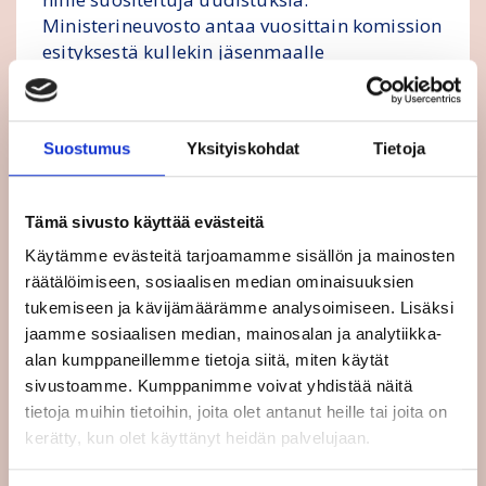
Ministerineuvosto antaa vuosittain komission
esityksestä kullekin jäsenmaalle
suosituksensa talouspoliittisiksi
uudistuksiksi, ja esimerkiksi kuluvana
vuonna Suomelle kaavaillaan
Suostumus
Yksityiskohdat
Tietoja
kehotusta parantaa työllisyystoimiaan.
Jatkossa komissio seuraisi, kuinka maat
Tämä sivusto käyttää evästeitä
huomioivat sosiaalirahaston tukien
Käytämme evästeitä tarjoamamme sisällön ja mainosten
käytössään nämä maakohtaiset suositukset.
räätälöimiseen, sosiaalisen median ominaisuuksien
Tämä tapahtuisi taloudellisen ohjausjakson
tukemiseen ja kävijämäärämme analysoimiseen. Lisäksi
puitteissa. Tarvittaessa komissio kehottaisi
jaamme sosiaalisen median, mainosalan ja analytiikka-
maita muuttamaan varojenkäyttöään. Tukien
alan kumppaneillemme tietoja siitä, miten käytät
epääminen olisi kuitenkin vasta viimesijainen
sivustoamme. Kumppanimme voivat yhdistää näitä
keino.
tietoja muihin tietoihin, joita olet antanut heille tai joita on
kerätty, kun olet käyttänyt heidän palvelujaan.
Kuluvalla budjettikaudella rahoituksesta 65
prosenttia on käytettävä maakohtaisten