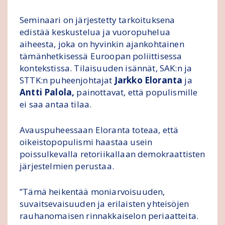
Seminaari on järjestetty tarkoituksena
edistää keskustelua ja vuoropuhelua
aiheesta, joka on hyvinkin ajankohtainen
tämänhetkisessä Euroopan poliittisessa
kontekstissa. Tilaisuuden isännät, SAK:n ja
STTK:n puheenjohtajat
Jarkko Eloranta
ja
Antti Palola,
painottavat, että populismille
ei saa antaa tilaa.
Avauspuheessaan Eloranta toteaa, että
oikeistopopulismi haastaa usein
poissulkevalla retoriikallaan demokraattisten
järjestelmien perustaa.
”Tämä heikentää moniarvoisuuden,
suvaitsevaisuuden ja erilaisten yhteisöjen
rauhanomaisen rinnakkaiselon periaatteita.