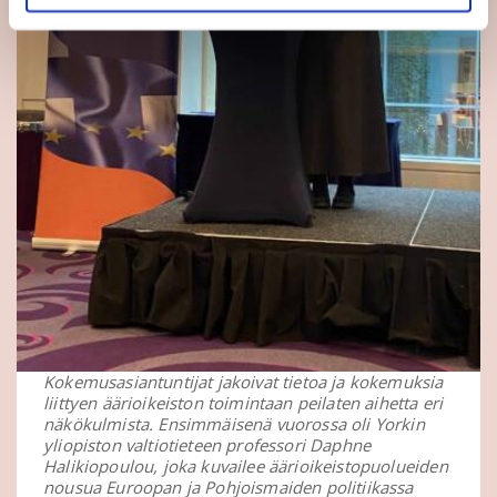
Kokemusasiantuntijat jakoivat tietoa ja kokemuksia
liittyen äärioikeiston toimintaan peilaten aihetta eri
näkökulmista. Ensimmäisenä vuorossa oli Yorkin
yliopiston valtiotieteen professori Daphne
Halikiopoulou, joka kuvailee äärioikeistopuolueiden
nousua Euroopan ja Pohjoismaiden politiikassa