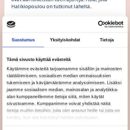
Halikiopoulou on tutkinut läheltä.
”Tuoreessa tutkimuksessa havaittiin, että
tyytymättömyys demokratiaan ja
epäluottamus poliittisiin instituutioihin
Suostumus
Yksityiskohdat
Tietoja
liittyy äärioikeiston nousuun”, hän sanoo.
Viime vuonna pidetyissä kansallisissa
Tämä sivusto käyttää evästeitä
vaaleissa 32 prosenttia eurooppalaisista
Käytämme evästeitä tarjoamamme sisällön ja mainosten
äänestäjistä valitsi järjestelmänvastaisen
räätälöimiseen, sosiaalisen median ominaisuuksien
puolueen, kun osuus 2000-luvun alussa oli
tukemiseen ja kävijämäärämme analysoimiseen. Lisäksi
20 prosenttia ja 1990-luvun alussa 12
jaamme sosiaalisen median, mainosalan ja analytiikka-
prosenttia.
alan kumppaneillemme tietoja siitä, miten käytät
sivustoamme. Kumppanimme voivat yhdistää näitä
Tämä luku kertoo Halikiopouloun mukaan
tietoja muihin tietoihin, joita olet antanut heille tai joita on
kasvavasta tyytymättömyydestä
kerätty, kun olet käyttänyt heidän palvelujaan.
järjestelmään ja valtavirtapuolueisiin.
Halikiopouloun tutkimus viittaa siihen, ettei