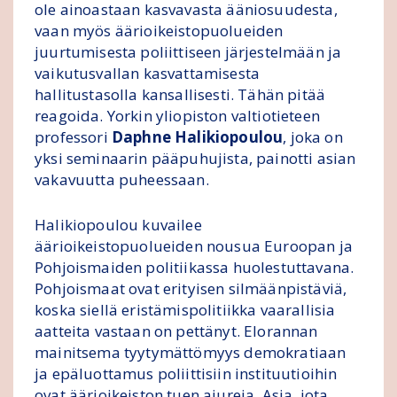
ole ainoastaan kasvavasta ääniosuudesta,
vaan myös äärioikeistopuolueiden
juurtumisesta poliittiseen järjestelmään ja
vaikutusvallan kasvattamisesta
hallitustasolla kansallisesti. Tähän pitää
reagoida. Yorkin yliopiston valtiotieteen
professori
Daphne Halikiopoulou
, joka on
yksi seminaarin pääpuhujista, painotti asian
vakavuutta puheessaan.
Halikiopoulou kuvailee
äärioikeistopuolueiden nousua Euroopan ja
Pohjoismaiden politiikassa huolestuttavana.
Pohjoismaat ovat erityisen silmäänpistäviä,
koska siellä eristämispolitiikka vaarallisia
aatteita vastaan on pettänyt. Elorannan
mainitsema tyytymättömyys demokratiaan
ja epäluottamus poliittisiin instituutioihin
ovat äärioikeiston tuen ajureja. Asia, jota