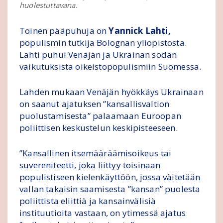
huolestuttavana.
Toinen pääpuhuja on
Yannick Lahti,
populismin tutkija Bolognan yliopistosta.
Lahti puhui Venäjän ja Ukrainan sodan
vaikutuksista oikeistopopulismiin Suomessa.
Lahden mukaan Venäjän hyökkäys Ukrainaan
on saanut ajatuksen ”kansallisvaltion
puolustamisesta” palaamaan Euroopan
poliittisen keskustelun keskipisteeseen.
”Kansallinen itsemääräämisoikeus tai
suvereniteetti, joka liittyy toisinaan
populistiseen kielenkäyttöön, jossa väitetään
vallan takaisin saamisesta ”kansan” puolesta
poliittista eliittiä ja kansainvälisiä
instituutioita vastaan, on ytimessä ajatus