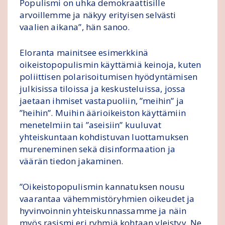
Populismi on uhka demokraattisille
arvoillemme ja näkyy erityisen selvästi
vaalien aikana”, hän sanoo.
Eloranta mainitsee esimerkkinä
oikeistopopulismin käyttämiä keinoja, kuten
poliittisen polarisoitumisen hyödyntämisen
julkisissa tiloissa ja keskusteluissa, jossa
jaetaan ihmiset vastapuoliin, ”meihin” ja
”heihin”. Muihin äärioikeiston käyttämiin
menetelmiin tai ”aseisiin” kuuluvat
yhteiskuntaan kohdistuvan luottamuksen
mureneminen sekä disinformaation ja
väärän tiedon jakaminen.
”Oikeistopopulismin kannatuksen nousu
vaarantaa vähemmistöryhmien oikeudet ja
hyvinvoinnin yhteiskunnassamme ja näin
myös rasismi eri ryhmiä kohtaan yleistyy. Ne