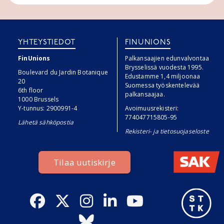
YHTEYSTIEDOT
FINUNIONS
FinUnions
Palkansaajien edunvalvontaa
Brysselissä vuodesta 1995.
Boulevard du Jardin Botanique
Edustamme 1,4 miljoonaa
20
Suomessa työskentelevää
6th floor
palkansaajaa.
1000 Brussels
Y-tunnus: 2900991-4
Avoimuusrekisteri:
774047715805-95
Lähetä sähköpostia
Rekisteri- ja tietosuojaseloste
Tilaa uutiskirje