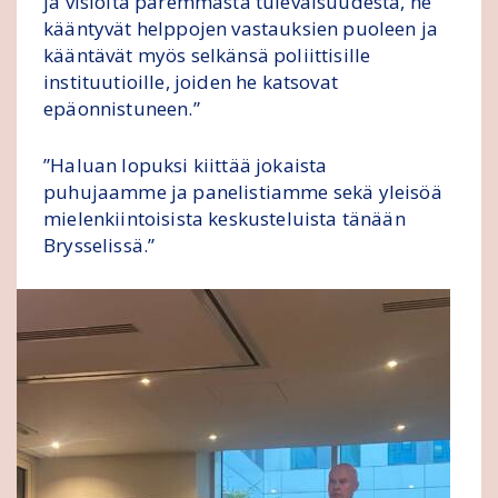
ja visioita paremmasta tulevaisuudesta, he
kääntyvät helppojen vastauksien puoleen ja
kääntävät myös selkänsä poliittisille
instituutioille, joiden he katsovat
epäonnistuneen.”
”Haluan lopuksi kiittää jokaista
puhujaamme ja panelistiamme sekä yleisöä
mielenkiintoisista keskusteluista tänään
Brysselissä.”