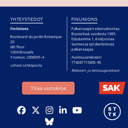
YHTEYSTIEDOT
FINUNIONS
FinUnions
Palkansaajien edunvalvontaa
Brysselissä vuodesta 1995.
Boulevard du Jardin Botanique
Edustamme 1,4 miljoonaa
20
Suomessa työskentelevää
6th floor
palkansaajaa.
1000 Brussels
Y-tunnus: 2900991-4
Avoimuusrekisteri:
774047715805-95
Lähetä sähköpostia
Rekisteri- ja tietosuojaseloste
Tilaa uutiskirje