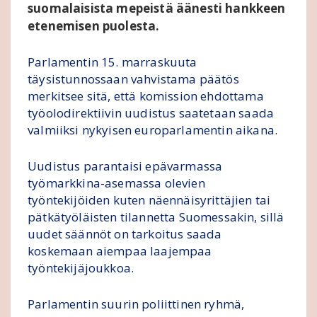
suomalaisista mepeistä äänesti hankkeen
etenemisen puolesta.
Parlamentin 15. marraskuuta
täysistunnossaan vahvistama päätös
merkitsee sitä, että komission ehdottama
työolodirektiivin uudistus saatetaan saada
valmiiksi nykyisen europarlamentin aikana.
Uudistus parantaisi epävarmassa
työmarkkina-asemassa olevien
työntekijöiden kuten näennäisyrittäjien tai
pätkätyöläisten tilannetta Suomessakin, sillä
uudet säännöt on tarkoitus saada
koskemaan aiempaa laajempaa
työntekijäjoukkoa.
Parlamentin suurin poliittinen ryhmä,