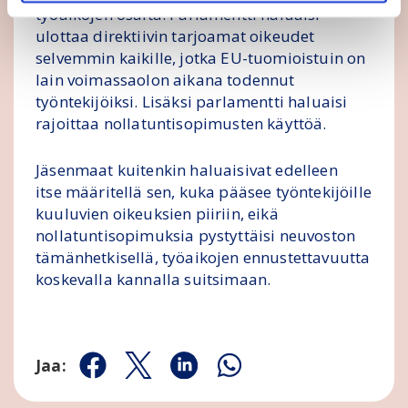
työaikojen osalta: Parlamentti haluaisi
ulottaa direktiivin tarjoamat oikeudet
selvemmin kaikille, jotka EU-tuomioistuin on
lain voimassaolon aikana todennut
työntekijöiksi. Lisäksi parlamentti haluaisi
rajoittaa nollatuntisopimusten käyttöä.
Jäsenmaat kuitenkin haluaisivat edelleen
itse määritellä sen, kuka pääsee työntekijöille
kuuluvien oikeuksien piiriin, eikä
nollatuntisopimuksia pystyttäisi neuvoston
tämänhetkisellä, työaikojen ennustettavuutta
koskevalla kannalla suitsimaan.
Jaa:
Jaa Facebookissa
Jaa Twitterissä
Jaa Linkedinissä
Jaa Whatsappissa