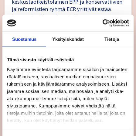
keskustaoikeistolainen EPP ja konservatiivien
ja reformistien ryhmä ECR yrittivät estää
kannan hyväksymisen vielä
täysistuntoviikolla.
Tämä olisi käytännössä todennäköisesti
Suostumus
Yksityiskohdat
Tietoja
merkinnyt uudistuksen siirtymistä
seuraavalle vaalikaudelle. Suomesta EPP:hen
Tämä sivusto käyttää evästeitä
kuuluvat kokoomus ja kristillisdemokraatit ja
ECR:ään perussuomalaiset.
Käytämme evästeitä tarjoamamme sisällön ja mainosten
räätälöimiseen, sosiaalisen median ominaisuuksien
Parlamentin selvä enemmistö kuitenkin tuki
tukemiseen ja kävijämäärämme analysoimiseen. Lisäksi
parlamentin työllisyysvaliokunnan jo
jaamme sosiaalisen median, mainosalan ja analytiikka-
hyväksymää kantaa ja
alan kumppaneillemme tietoja siitä, miten käytät
kolmikantaneuvottelujen aloittamista.
sivustoamme. Kumppanimme voivat yhdistää näitä
tietoja muihin tietoihin, joita olet antanut heille tai joita on
Suomalaisista europarlamentaarikoista
kerätty, kun olet käyttänyt heidän palvelujaan.
hankkeen etenemistä kannattivat ALDE:n
Anneli Jäätteenmäki,
Mirja Vehkaperä
ja