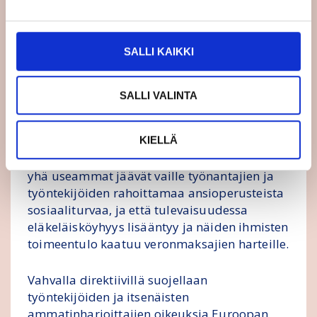
prosesseista, jotka eivät edes auta
työntekijöiden tilannetta.
SALLI KAIKKI
Alustatyön laajemmat yhteiskunnalliset
vaikutukset kohdistuvat hyvinvointivaltion ja
sosiaaliturvan rahoituspohjaan ja
SALLI VALINTA
kestävyyteen. Ongelmana on myös
väärinluokitellun yrittäjätyön
KIELLÄ
alivakuuttaminen tai vakuuttamatta
jättäminen. Vaarana on, että tulevaisuudessa
yhä useammat jäävät vaille työnantajien ja
työntekijöiden rahoittamaa ansioperusteista
sosiaaliturvaa, ja että tulevaisuudessa
eläkeläisköyhyys lisääntyy ja näiden ihmisten
toimeentulo kaatuu veronmaksajien harteille.
Vahvalla direktiivillä suojellaan
työntekijöiden ja itsenäisten
ammatinharjoittajien oikeuksia Euroopan