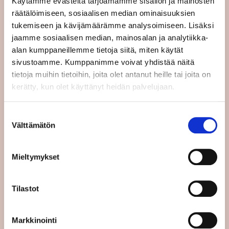
Käytämme evästeitä tarjoamamme sisällön ja mainosten
2.2.2023. Tässä äänestyksessä
räätälöimiseen, sosiaalisen median ominaisuuksien
palkansaajaliike näkee tärkeänä, että
tukemiseen ja kävijämäärämme analysoimiseen. Lisäksi
direktiiviin tulee sisällyttää
jaamme sosiaalisen median, mainosalan ja analytiikka-
alan kumppaneillemme tietoja siitä, miten käytät
– työnantajan alaisuudessa olevien
sivustoamme. Kumppanimme voivat yhdistää näitä
työntekijöiden luokittelu tai takuu siitä, että
tietoja muihin tietoihin, joita olet antanut heille tai joita on
aidosti yrittäjänä toimivat voivat jatkaa
kerätty, kun olet käyttänyt heidän palvelujaan.
työskentelyä yrittäjänä. Tähän pitäisi kuulua
myös yritysten suojaaminen digitaalisten
Suostumuksen
työympäristöjen aiheuttamalta epäreilulta
Välttämätön
valinta
kilpailulta.
Mieltymykset
– todistustaakka työsuhdeolettaman
aktivoinnista ei saa olla yksilön vastuulla.
Työntekijät eivät voi odottaa vuosia ja
Tilastot
käyttää tuhansia euroja
tuomioistuinkäsittelyyn. Eri jäsenmaista on
paljon esimerkkejä pitkistä ja kalliista
Markkinointi