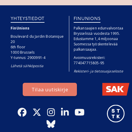
YHTEYSTIEDOT
FINUNIONS
FinUnions
Palkansaajien edunvalvontaa
Brysselissä vuodesta 1995.
Boulevard du Jardin Botanique
Edustamme 1,4 miljoonaa
20
Suomessa työskentelevää
6th floor
palkansaajaa.
1000 Brussels
Y-tunnus: 2900991-4
Avoimuusrekisteri:
774047715805-95
Lähetä sähköpostia
Rekisteri- ja tietosuojaseloste
Tilaa uutiskirje