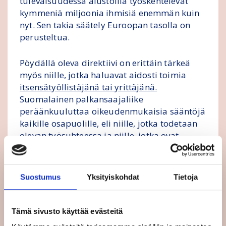
tulevaisuudessa alustoilla työskentelevät
kymmeniä miljoonia ihmisiä enemmän kuin
nyt. Sen takia säätely Euroopan tasolla on
perusteltua.
Pöydällä oleva direktiivi on erittäin tärkeä
myös niille, jotka haluavat aidosti toimia
itsensätyöllistäjänä tai yrittäjänä.
Suomalainen palkansaajaliike
peräänkuuluttaa oikeudenmukaisia sääntöjä
kaikille osapuolille, eli niille, jotka todetaan
olevan työsuhteessa ja niille, jotka ovat
aidosti itsensä työllistäjiä. Tämä on ainoa
oikea tapa taata reilu kilpailu alustatyössä
Euroopan tasolla.
Suostumus
Yksityiskohdat
Tietoja
Europarlamentaarikko
Elisabetta
Gualminin
(S&D, Italia) mietintö tulee
Tämä sivusto käyttää evästeitä
äänestykseen täysistunnossa torstaina