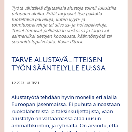
Työtä välittäviä digitaalisia alustoja toimii lukuisilla
talouden aloilla. Eräät tarjoavat itse paikalla
tuotettavia palveluja, kuten kyyti- ja
toimituspalveluja tai siivous- ja hoivapalveluja.
Toiset toimivat pelkästään verkossa ja tarjoavat
esimerkiksi tietojen koodausta, käännöstyötä tai
suunnittelupalveluita. Kuva: iStock.
TARVE ALUSTAVÄLITTEISEN
TYÖN SÄÄNTELYLLE EU:SSA
1.2.2023
UUTISET
Alustatyötä tehdään hyvin monella eri alalla
Euroopan jäsenmaissa. Ei puhuta ainoastaan
ruokaläheteistä ja taksinkuljettajista, vaan
alustatyö on valtaamassa alaa uusiin
ammattikuntiin, ja rytinällä. On arvioitu, että