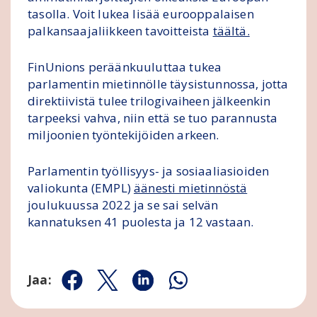
tasolla. Voit lukea lisää eurooppalaisen
palkansaajaliikkeen tavoitteista
täältä.
FinUnions peräänkuuluttaa tukea
parlamentin mietinnölle täysistunnossa, jotta
direktiivistä tulee trilogivaiheen jälkeenkin
tarpeeksi vahva, niin että se tuo parannusta
miljoonien työntekijöiden arkeen.
Parlamentin työllisyys- ja sosiaaliasioiden
valiokunta (EMPL)
äänesti mietinnöstä
joulukuussa 2022 ja se sai selvän
kannatuksen 41 puolesta ja 12 vastaan.
Jaa:
Jaa Facebookissa
Jaa Twitterissä
Jaa Linkedinissä
Jaa Whatsappissa