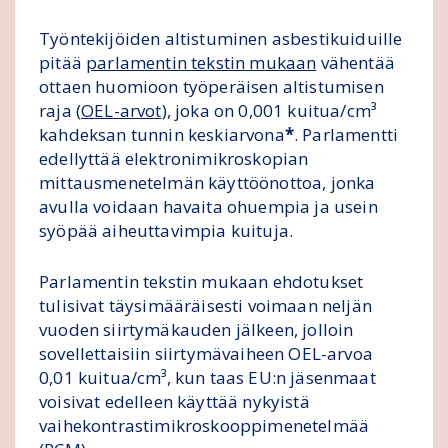
Työntekijöiden altistuminen asbestikuiduille
pitää
parlamentin tekstin mukaan
vähentää
ottaen huomioon työperäisen altistumisen
raja (
OEL-arvot
), joka on 0,001 kuitua/cm³
kahdeksan tunnin keskiarvona
*
. Parlamentti
edellyttää elektronimikroskopian
mittausmenetelmän käyttöönottoa, jonka
avulla voidaan havaita ohuempia ja usein
syöpää aiheuttavimpia kuituja.
Parlamentin tekstin mukaan ehdotukset
tulisivat täysimääräisesti voimaan neljän
vuoden siirtymäkauden jälkeen, jolloin
sovellettaisiin siirtymävaiheen OEL-arvoa
0,01 kuitua/cm³, kun taas EU:n jäsenmaat
voisivat edelleen käyttää nykyistä
vaihekontrastimikroskooppimenetelmää