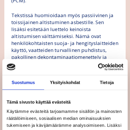
(PCM).
Tekstissä huomioidaan myös passiivinen ja
toissijainen altistuminen asbestille. Sen
lisäksi esitetään luettelo keinoista
altistumisen välttämiseksi. Nämä ovat
henkilökohtaisten suoja- ja hengityslaitteiden
käyttö, vaatteiden turvallinen puhdistus,
pakollinen dekontaminaatiomenettely ja
koulutusta koskevat vähimmäisvaatimukset
erikoistuneiden asbestinpoistoyritysten
työntekijöille.
Suostumus
Yksityiskohdat
Tietoja
Ay-liikkeeltä myönteinen vastaanotto
Tämä sivusto käyttää evästeitä
Euroopan ammatillinen yhteisjärjestö ETUC
Käytämme evästeitä tarjoamamme sisällön ja mainosten
suhtautuu myönteisesti tekstin sisältöön.
räätälöimiseen, sosiaalisen median ominaisuuksien
ETUC alleviivaa
lehdistötiedotteessaan
, että
tukemiseen ja kävijämäärämme analysoimiseen. Lisäksi
tekstistä löytyy monta myönteistä