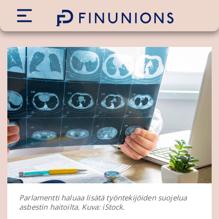
Siirry sisältöön
Parlamentti haluaa lisätä työntekijöiden suojelua
asbestin haitoilta. Kuva: iStock.