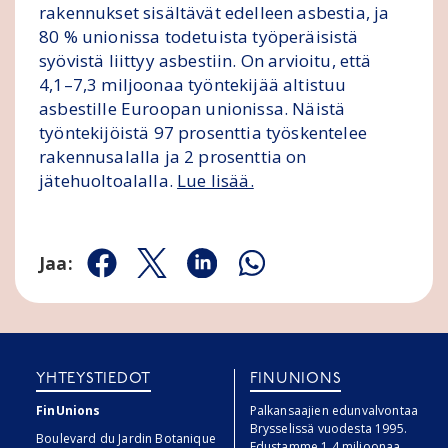
rakennukset sisältävät edelleen asbestia, ja
80 % unionissa todetuista työperäisistä
syövistä liittyy asbestiin. On arvioitu, että
4,1–7,3 miljoonaa työntekijää altistuu
asbestille Euroopan unionissa. Näistä
työntekijöistä 97 prosenttia työskentelee
rakennusalalla ja 2 prosenttia on
jätehuoltoalalla.
Lue lisää.
Jaa:
Jaa Facebookissa
Jaa Twitterissä
Jaa Linkedinissä
Jaa Whatsappissa
YHTEYSTIEDOT
FINUNIONS
FinUnions
Palkansaajien edunvalvontaa
Brysselissä vuodesta 1995.
Boulevard du Jardin Botanique
Edustamme 1,4 miljoonaa