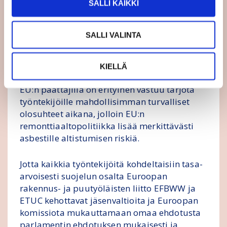
raja-arvon ja lyhyemmän siirtymäajan
SALLI KAIKKI
puolesta. Järjestöt pelkäävät erityisesti, että
EU:n remonttiaalto johtaa miljoonien
SALLI VALINTA
työntekijöiden perusteettomaan
altistumiseen. EU:n odotetaan
kunnostettavan noin 220 miljoonaa
KIELLÄ
rakennusta tulevien 30 vuoden aikana. Siksi
EU:n päättäjillä on erityinen vastuu tarjota
työntekijöille mahdollisimman turvalliset
olosuhteet aikana, jolloin EU:n
remonttiaaltopolitiikka lisää merkittävästi
asbestille altistumisen riskiä.
Jotta kaikkia työntekijöitä kohdeltaisiin tasa-
arvoisesti suojelun osalta Euroopan
rakennus- ja puutyöläisten liitto EFBWW ja
ETUC kehottavat jäsenvaltioita ja Euroopan
komissiota mukauttamaan omaa ehdotusta
parlamentin ehdotuksen mukaisesti ja