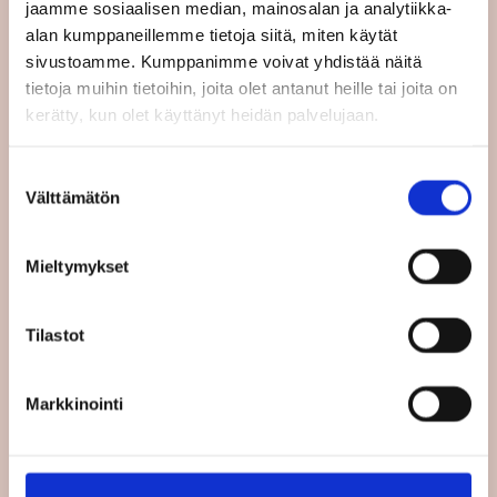
jaamme sosiaalisen median, mainosalan ja analytiikka-
toimenpidettä, kuten asbestin kapseloinnin
alan kumppaneillemme tietoja siitä, miten käytät
kiellon ja kaikkien asbestiin liittyvien
sivustoamme. Kumppanimme voivat yhdistää näitä
sairauksien tunnustamisen. Teksti myös
tietoja muihin tietoihin, joita olet antanut heille tai joita on
sisältää liitteen työntekijöiden
kerätty, kun olet käyttänyt heidän palvelujaan.
koulutusvaatimuksista ja asettaa uudet
puitteet, jotka alentavat työperäisen
Suostumuksen
altistumisen rajan. Sen lisäksi teksti kattaa
Välttämätön
valinta
teknisiä kuvauksia asbestikuitujen
mittaamiseen työpaikalla.
Mieltymykset
Pakollinen asbestirakennusten rekisteri
auttaa esimerkiksi palomiehiä, jotka menevät
Tilastot
sisään rakennuksiin hätätilanteessa. Myös
pakollinen dekontaminaatio, joka on ollut ay-
liikkeen pitkäaikainen toive, todetaan
Markkinointi
hyväksi.
Ay-järjestöt vetoavat edelleen alhaisemman