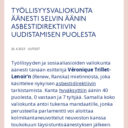
TYÖLLISYYSVALIOKUNTA
ÄÄNESTI SELVIN ÄÄNIN
ASBESTIDIREKTIIVIN
UUDISTAMISEN PUOLESTA
26.4.2023
UUTISET
Työllisyyden ja sosiaaliasioiden valiokunta
äänesti tänään esittelijä
Véronique Trillet-
Lenoir’n
(Renew, Ranska) mietinnöstä, joka
käsittelee nykyisen
asbestidirektiivin
tarkistamista. Kanta
hyväksyttiin
äänin 40
puolesta, 0 vastaan ja 7 tyhjää. Samalla koko
valiokunta antoi tukensa mandaatille, jonka
perusteella parlamentti voi aloittaa
kolmikantaneuvottelut neuvoston kanssa
toukokuun täysistuntoäänestyksen jälkeen.