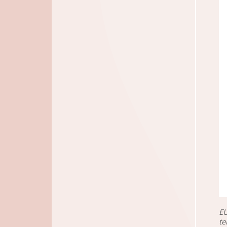
EU
te