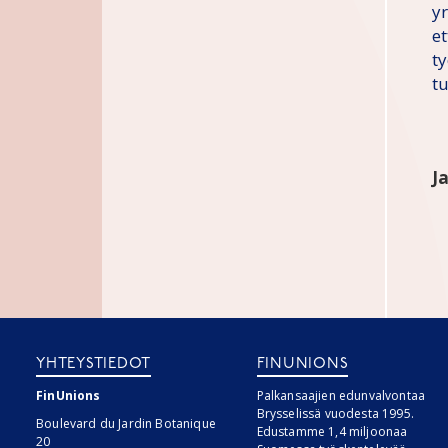
yr
e
t
t
J
YHTEYSTIEDOT
FINUNIONS
FinUnions
Palkansaajien edunvalvontaa
Brysselissä vuodesta 1995.
Boulevard du Jardin Botanique
Edustamme 1,4 miljoonaa
20