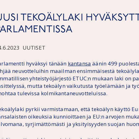
UUSI TEKOÄLYLAKI HYVÄKSYTT
PARLAMENTISSA
4.6.2023
UUTISET
arlamentti hyväksyi tänään
kantansa
äänin 499 puolesta
yhjää neuvotteluihin maailman ensimmäisestä tekoälyla
mmatillisen yhteistyöjärjestö ETUC:n mukaan laki on p
äsittelyssä, mutta tekoälyn vaikutusta työelämään ja työ
nohtaa tulevissa kolmikantaneuvotteluissa.
ekoälylaki pyrkii varmistamaan, että tekoälyn käyttö 
ansalaisten oikeuksia kunnioittaen ja EU:n arvojen mukai
alvomana, syrjimättömästi ja yksityisyyden suojan huo