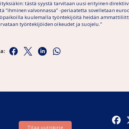
ityksiäkin: tästä syystä tarvitaan uusi erityinen direktiiv
ttä ”ihminen valvonnassa” -periaatetta sovelletaan euro
yöpaikoilla kuulemalla työntekijöitä heidän ammattiliitt
urvataan työntekijöiden oikeudet ja suojelu.”
aa:
Jaa Facebookissa
Jaa Twitterissä
Jaa Linkedinissä
Jaa Whatsappissa
Tilaa uutiskirje