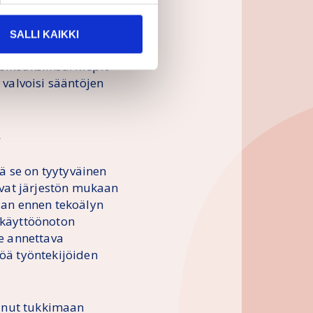
 yleisen oikeuden
, joka rikkoo sääntöjä.
SALLI KAIKKI
isen tekoälyn
soikeuksiinsa. Mepit
 valvoisi sääntöjen
ä
ttä se on tyytyväinen
vat järjestön mukaan
jaan ennen tekoälyn
n käyttöönoton
le annettava
töä työntekijöiden
tunut tukkimaan