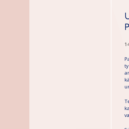
1
P
t
a
k
u
T
k
v