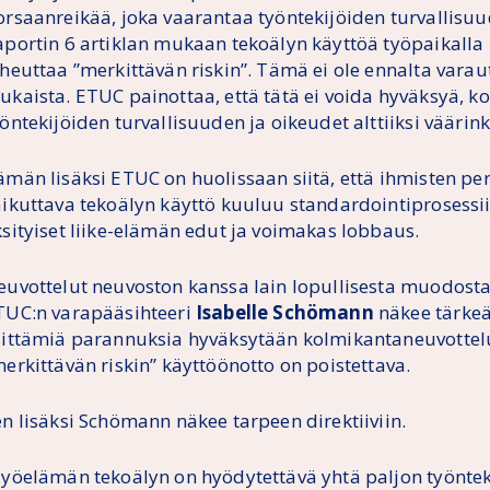
orsaanreikää, joka vaarantaa työntekijöiden turvallisu
aportin 6 artiklan mukaan tekoälyn käyttöä työpaikalla r
iheuttaa ”merkittävän riskin”. Tämä ei ole ennalta vara
ukaista. ETUC painottaa, että tätä ei voida hyväksyä, ko
öntekijöiden turvallisuuden ja oikeudet alttiiksi väärink
ämän lisäksi ETUC on huolissaan siitä, että ihmisten pe
aikuttava tekoälyn käyttö kuuluu standardointiprosessii
ksityiset liike-elämän edut ja voimakas lobbaus.
euvottelut neuvoston kanssa lain lopullisesta muodosta 
TUC:n varapääsihteeri
Isabelle Schömann
näkee tärkeä
sittämiä parannuksia hyväksytään kolmikantaneuvottelu
erkittävän riskin” käyttöönotto on poistettava.
en lisäksi Schömann näkee tarpeen direktiiviin.
Työelämän tekoälyn on hyödytettävä yhtä paljon työntek