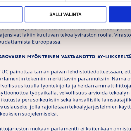
arlamentti haluaa kannassaan myös antaa kansalaisille
littaa kansallisille viranomaisille tekoälyjärjestelmästä
SALLI VALINTA
säksi kansalaisilla olisi oikeus saada selitys korkearisk
äätöksistä, jotka vaikuttavat merkittävästi heidän peru
ajensivat lakiin kuuluvan tekoälyviraston roolia. Virasto
oudattamista Euroopassa.
arovaisen myönteinen vastaanotto ay-liikkeelt
TUC painottaa tämän päivän
lehdistötiedotteessaan
, e
arlamentin tekemiin merkittäviin parannuksiin. Nämä o
elvollisuus kuulla työntekijöitä ja heidän ammattiliitto
äyttöönottoa työpaikalla, velvollisuus arvioida tekoäly
ikutusta perusoikeuksiin sekä kansallisille lainsäätäjil
vauslauseke, jolla rajoitetaan tekoälyjärjestelmien käyt
ikeuksien suojelemiseksi.
attojärjestön mukaan parlamentti ei kuitenkaan onnis