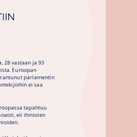
IIN
, 28 vastaan ja 93
ista. Euroopan
arantunut parlamentin
ntekijöihin ei saa
Euroopassa tapahtuu
sesti, eli ihmisten
mioiden.