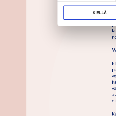
P
va
KIELLÄ
Li
p
la
n
V
E
p
v
k
va
a
o
K