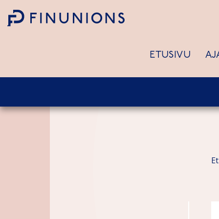
Siirry sisältöön
ETUSIVU
AJ
E