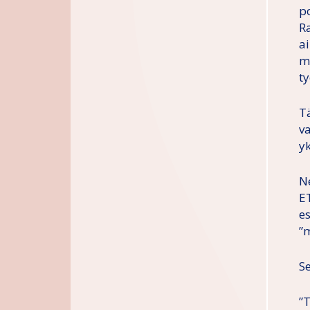
p
R
a
m
ty
T
v
y
N
E
e
”m
S
”