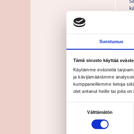
Sä
k
k
M
bi
Suostumus
a
k
en
Tämä sivusto käyttää eväste
a
Käytämme evästeitä tarjoama
la
ja kävijämäärämme analysoim
kumppaneillemme tietoja siitä
M
olet antanut heille tai joita o
p
k
Suostumuksen
uh
Välttämätön
valinta
S