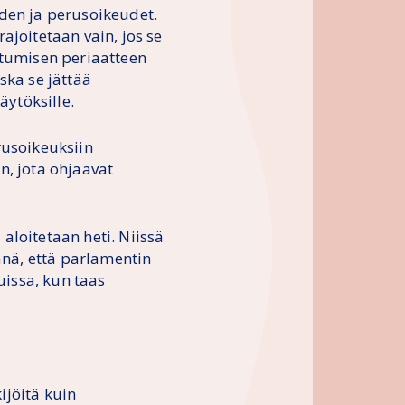
uden ja perusoikeudet.
ajoitetaan vain, jos se
utumisen periaatteen
ska se jättää
äytöksille.
rusoikeuksiin
n, jota ohjaavat
aloitetaan heti. Niissä
nä, että parlamentin
issa, kun taas
ijöitä kuin