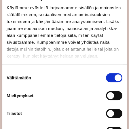
Ehdotuksen painotus on työehtosopimisen
Käytämme evästeitä tarjoamamme sisällön ja mainosten
edistämisessä kaikissa EU-maissa. Mitään
räätälöimiseen, sosiaalisen median ominaisuuksien
jäsenmaata ei pakoteta ottamaan käyttöön
tukemiseen ja kävijämäärämme analysoimiseen. Lisäksi
lakisääteistä vähimmäispalkkaa.
jaamme sosiaalisen median, mainosalan ja analytiikka-
alan kumppaneillemme tietoja siitä, miten käytät
Ehdotuksessa määritellyt tavoitteet
sivustoamme. Kumppanimme voivat yhdistää näitä
jakautuvat osin sen mukaan, koskevatko ne
tietoja muihin tietoihin, joita olet antanut heille tai joita on
lakisääteisen vähimmäispalkan maita vai
kerätty, kun olet käyttänyt heidän palvelujaan.
Suomen kaltaisia maita, joissa palkat
määritellään yksinomaan
Suostumuksen
työehtoneuvotteluilla. Tällaisia maita ovat
Välttämätön
valinta
EU:ssa Suomen lisäksi Ruotsi, Tanska, Italia,
Itävalta ja Kypros.
Mieltymykset
Lakisääteisiä vähimmäispalkkoja koskien
ehdotuksessa määritellään raamit, joilla
Tilastot
jäsenmaiden on taattava muun muassa
vähimmäispalkkojen riittävyys ja