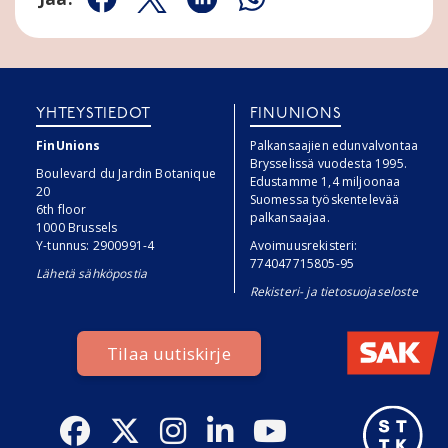
Jaa Facebookissa
Jaa Twitterissä
Jaa Linkedinissä
Jaa Whatsappissa
YHTEYSTIEDOT
FINUNIONS
FinUnions
Palkansaajien edunvalvontaa
Brysselissä vuodesta 1995.
Boulevard du Jardin Botanique
Edustamme 1,4 miljoonaa
20
Suomessa työskentelevää
6th floor
palkansaajaa.
1000 Brussels
Y-tunnus: 2900991-4
Avoimuusrekisteri:
774047715805-95
Lähetä sähköpostia
Rekisteri- ja tietosuojaseloste
Tilaa uutiskirje