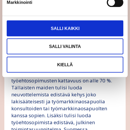
kehittyminen. Ehdotus ei siis sisällä mitään
Markkinointi
tiettyä suhteellista tasoa, jolla
vähimmäispalkan tulisi kaikissa jäsenmaissa
olla.
SALLI KAIKKI
Kaikille jäsenmaille tulisi
direktiiviehdotuksen mukaan velvoite edistää
SALLI VALINTA
alakohtaista tai useita aloja kattavaa
sopimista.
KIELLÄ
Tarkempi velvoite tulisi niille maille, joissa
työehtosopimusten kattavuus on alle 70 %.
Tällaisten maiden tulisi luoda
neuvottelemista edistävä kehys joko
lakisääteisesti ja työmarkkinaosapuolia
konsultoiden tai työmarkkinaosapuolten
kanssa sopien. Lisäksi tulisi luoda
työehtosopimista edistävä, julkinen
toimintasuunnitelma. Suomessa