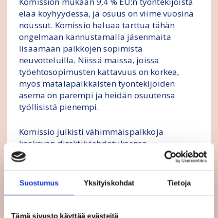
Komission mukaan 9,4 % EU:n työntekijöistä
elää köyhyydessä, ja osuus on viime vuosina
noussut. Komissio haluaa tarttua tähän
ongelmaan kannustamalla jäsenmaita
lisäämään palkkojen sopimista
neuvotteluilla. Niissä maissa, joissa
työehtosopimusten kattavuus on korkea,
myös matalapalkkaisten työntekijöiden
asema on parempi ja heidän osuutensa
työllisistä pienempi.
Komissio julkisti vähimmäispalkkoja
koskevan direktiiviehdotuksensa
keskiviikkona 28. lokakuuta. Ehdotuksella
annetaan jäsenmaille sitovat tavoitteet
vähimmäispalkkojen parantamiseksi, mutta
Suostumus
Yksityiskohdat
Tietoja
lainsäädännölliset keinot siihen jäsenmaat
päättävät itse.
Tämä sivusto käyttää evästeitä