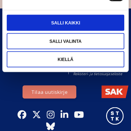
YHTEYSTIEDOT
FINUNIONS
SALLI KAIKKI
FinUnions
Palkansaajien edunvalvontaa
Brysselissä vuodesta 1995.
Boulevard du Jardin Botanique
SALLI VALINTA
Edustamme 1,4 miljoonaa
20
Suomessa työskentelevää
6th floor
palkansaajaa.
1000 Brussels
KIELLÄ
Y-tunnus: 2900991-4
Avoimuusrekisteri:
774047715805-95
Lähetä sähköpostia
Rekisteri- ja tietosuojaseloste
Tilaa uutiskirje