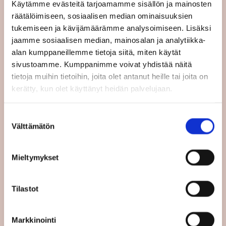
Käytämme evästeitä tarjoamamme sisällön ja mainosten
sekä työntekijä- että työnantajapuolelta.
räätälöimiseen, sosiaalisen median ominaisuuksien
Työntekijäjärjestöt ovat ilmaisseet huolensa
tukemiseen ja kävijämäärämme analysoimiseen. Lisäksi
mahdollisista väärinkäytöksistä ja siitä, että
jaamme sosiaalisen median, mainosalan ja analytiikka-
kortin myöntäminen edellyttäisi yrityksen
alan kumppaneillemme tietoja siitä, miten käytät
kotimaan viranomaisilta erityistä
sivustoamme. Kumppanimme voivat yhdistää näitä
kohdemaan lainsäädännön tuntemusta.
tietoja muihin tietoihin, joita olet antanut heille tai joita on
kerätty, kun olet käyttänyt heidän palvelujaan.
Palvelukortin ideana on helpottaa EU-
jäsenmaiden välistä yhteistyötä, kun yritykset
Suostumuksen
myyvät palveluja yli rajojen. Palvelukortin
Välttämätön
valinta
myöntää yrityksen kotimaa, ja sillä yritys voi
osoittaa, että se noudattaa alansa käytäntöjä
ja lakeja maassa, jossa se palveluja myy.
Mieltymykset
Tilastot
Jaa:
Jaa Facebookissa
Jaa Twitterissä
Jaa Linkedinissä
Jaa Whatsappissa
Markkinointi