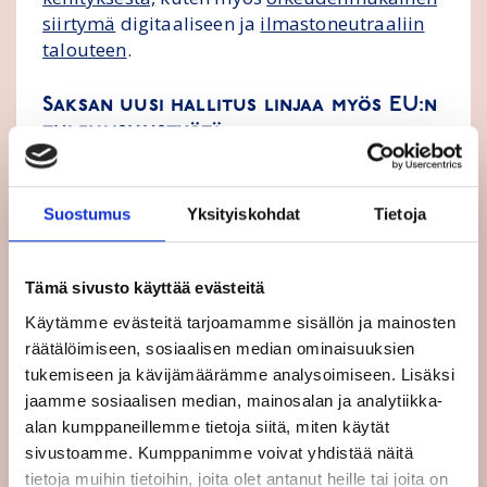
siirtymä
digitaaliseen ja
ilmastoneutraaliin
talouteen
.
Saksan uusi hallitus linjaa myös EU:n
tulevaisuustyötä
Digitalisaatio ja ilmastonmuutos ovat eniten
keskustelua herättäneiden aiheiden joukossa
Suostumus
Yksityiskohdat
Tietoja
myös verkkoalustalla, kansalaispaneeleissa
sekä jäsenmaiden kesken. Saksan uusi
Tämä sivusto käyttää evästeitä
hallitus linjasi hiljattain ohjelmassaan, että
tulevaisuuskonferenssin tulisi johtaa
Käytämme evästeitä tarjoamamme sisällön ja mainosten
perussopimusten muutoksiin ja
räätälöimiseen, sosiaalisen median ominaisuuksien
liittovaltiokehitykseen. Tavoite on erittäin
tukemiseen ja kävijämäärämme analysoimiseen. Lisäksi
kunnianhimoinen, eikä suinkaan ristiriidaton.
jaamme sosiaalisen median, mainosalan ja analytiikka-
alan kumppaneillemme tietoja siitä, miten käytät
Hankalan tavoitteesta tekee se, että EU:n
sivustoamme. Kumppanimme voivat yhdistää näitä
mahdollisuus suunnata kehitystä pohjautuu
tietoja muihin tietoihin, joita olet antanut heille tai joita on