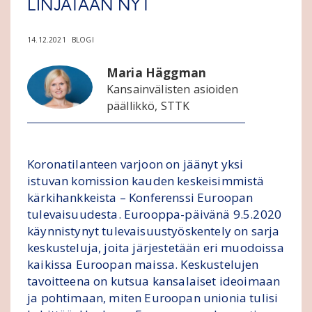
LINJATAAN NYT
14.12.2021
BLOGI
Maria Häggman
Kansainvälisten asioiden
päällikkö, STTK
Koronatilanteen varjoon on jäänyt yksi
istuvan komission kauden keskeisimmistä
kärkihankkeista – Konferenssi Euroopan
tulevaisuudesta. Eurooppa-päivänä 9.5.2020
käynnistynyt tulevaisuustyöskentely on sarja
keskusteluja, joita järjestetään eri muodoissa
kaikissa Euroopan maissa. Keskustelujen
tavoitteena on kutsua kansalaiset ideoimaan
ja pohtimaan, miten Euroopan unionia tulisi