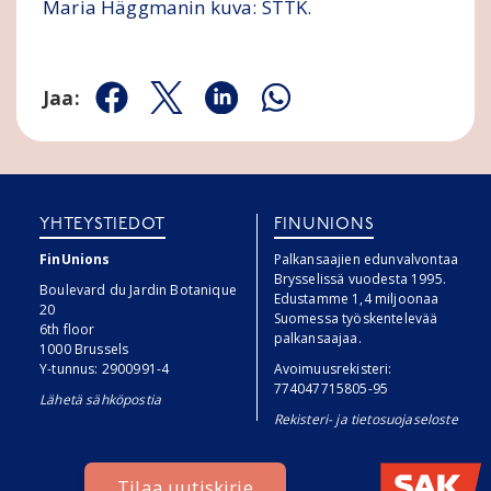
Maria Häggmanin kuva: STTK.
Jaa:
Jaa Facebookissa
Jaa Twitterissä
Jaa Linkedinissä
Jaa Whatsappissa
YHTEYSTIEDOT
FINUNIONS
FinUnions
Palkansaajien edunvalvontaa
Brysselissä vuodesta 1995.
Boulevard du Jardin Botanique
Edustamme 1,4 miljoonaa
20
Suomessa työskentelevää
6th floor
palkansaajaa.
1000 Brussels
Y-tunnus: 2900991-4
Avoimuusrekisteri:
774047715805-95
Lähetä sähköpostia
Rekisteri- ja tietosuojaseloste
Tilaa uutiskirje