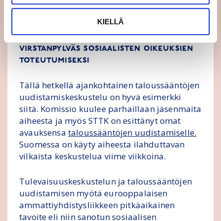
eivät enää vastaa nykypäivän tarpeita.
KIELLÄ
Taloussääntöjen uudistaminen
virstanpylväs sosiaalisten oikeuksien
toteutumiseksi
Tällä hetkellä ajankohtainen taloussääntöjen
uudistamiskeskustelu on hyvä esimerkki
siitä. Komissio kuulee parhaillaan jäsenmaita
aiheesta ja myös STTK on esittänyt omat
avauksensa
taloussääntöjen uudistamiselle.
Suomessa on käyty aiheesta ilahduttavan
vilkaista keskustelua viime viikkoina.
Tulevaisuuskeskustelun ja taloussääntöjen
uudistamisen myötä eurooppalaisen
ammattiyhdistysliikkeen pitkäaikainen
tavoite eli niin sanotun sosiaalisen