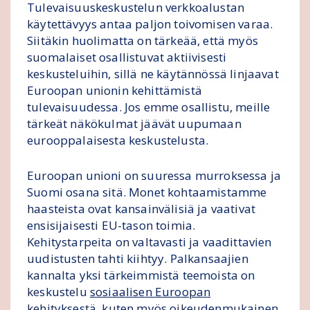
Tulevaisuuskeskustelun verkkoalustan
käytettävyys antaa paljon toivomisen varaa.
Siitäkin huolimatta on tärkeää, että myös
suomalaiset osallistuvat aktiivisesti
keskusteluihin, sillä ne käytännössä linjaavat
Euroopan unionin kehittämistä
tulevaisuudessa. Jos emme osallistu, meille
tärkeät näkökulmat jäävät uupumaan
eurooppalaisesta keskustelusta.
Euroopan unioni on suuressa murroksessa ja
Suomi osana sitä. Monet kohtaamistamme
haasteista ovat kansainvälisiä ja vaativat
ensisijaisesti EU-tason toimia.
Kehitystarpeita on valtavasti ja vaadittavien
uudistusten tahti kiihtyy. Palkansaajien
kannalta yksi tärkeimmistä teemoista on
keskustelu
sosiaalisen Euroopan
kehityksestä,
kuten myös
oikeudenmukainen