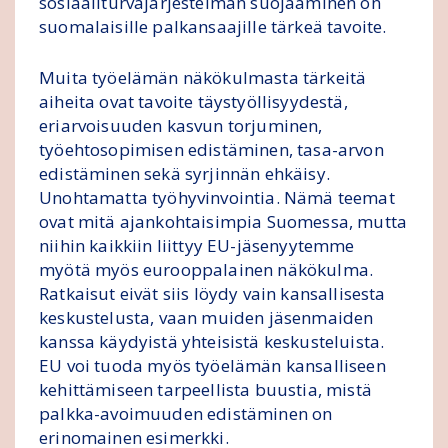
sosiaaliturvajärjestelmän suojaaminen on
suomalaisille palkansaajille tärkeä tavoite.
Muita työelämän näkökulmasta tärkeitä
aiheita ovat tavoite täystyöllisyydestä,
eriarvoisuuden kasvun torjuminen,
työehtosopimisen edistäminen, tasa-arvon
edistäminen sekä syrjinnän ehkäisy.
Unohtamatta työhyvinvointia. Nämä teemat
ovat mitä ajankohtaisimpia Suomessa, mutta
niihin kaikkiin liittyy EU-jäsenyytemme
myötä myös eurooppalainen näkökulma.
Ratkaisut eivät siis löydy vain kansallisesta
keskustelusta, vaan muiden jäsenmaiden
kanssa käydyistä yhteisistä keskusteluista.
EU voi tuoda myös työelämän kansalliseen
kehittämiseen tarpeellista buustia, mistä
palkka-avoimuuden edistäminen on
erinomainen esimerkki.