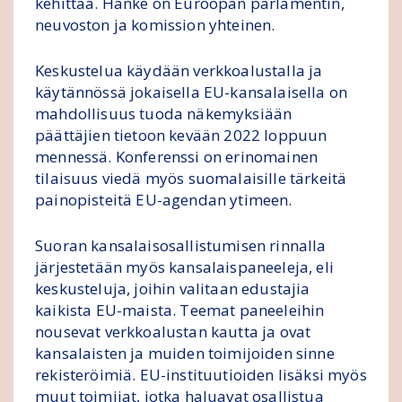
kehittää. Hanke on Euroopan parlamentin,
neuvoston ja komission yhteinen.
Keskustelua käydään verkkoalustalla ja
käytännössä jokaisella EU-kansalaisella on
mahdollisuus tuoda näkemyksiään
päättäjien tietoon kevään 2022 loppuun
mennessä. Konferenssi on erinomainen
tilaisuus viedä myös suomalaisille tärkeitä
painopisteitä EU-agendan ytimeen.
Suoran kansalaisosallistumisen rinnalla
järjestetään myös kansalaispaneeleja, eli
keskusteluja, joihin valitaan edustajia
kaikista EU-maista. Teemat paneeleihin
nousevat verkkoalustan kautta ja ovat
kansalaisten ja muiden toimijoiden sinne
rekisteröimiä. EU-instituutioiden lisäksi myös
muut toimijat, jotka haluavat osallistua