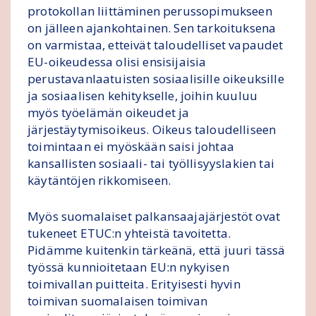
protokollan liittäminen perussopimukseen
on jälleen ajankohtainen. Sen tarkoituksena
on varmistaa, etteivät taloudelliset vapaudet
EU-oikeudessa olisi ensisijaisia
perustavanlaatuisten sosiaalisille oikeuksille
ja sosiaalisen kehitykselle, joihin kuuluu
myös työelämän oikeudet ja
järjestäytymisoikeus. Oikeus taloudelliseen
toimintaan ei myöskään saisi johtaa
kansallisten sosiaali- tai työllisyyslakien tai
käytäntöjen rikkomiseen.
Myös suomalaiset palkansaajajärjestöt ovat
tukeneet ETUC:n yhteistä tavoitetta.
Pidämme kuitenkin tärkeänä, että juuri tässä
työssä kunnioitetaan EU:n nykyisen
toimivallan puitteita. Erityisesti hyvin
toimivan suomalaisen toimivan