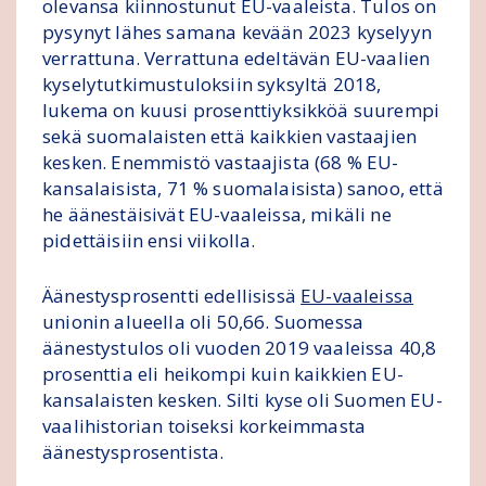
olevansa kiinnostunut EU-vaaleista. Tulos on
pysynyt lähes samana kevään 2023 kyselyyn
verrattuna. Verrattuna edeltävän EU-vaalien
kyselytutkimustuloksiin syksyltä 2018,
lukema on kuusi prosenttiyksikköä suurempi
sekä suomalaisten että kaikkien vastaajien
kesken. Enemmistö vastaajista (68 % EU-
kansalaisista, 71 % suomalaisista) sanoo, että
he äänestäisivät EU-vaaleissa, mikäli ne
pidettäisiin ensi viikolla.
Äänestysprosentti edellisissä
EU-vaaleissa
unionin alueella oli 50,66. Suomessa
äänestystulos oli vuoden 2019 vaaleissa 40,8
prosenttia eli heikompi kuin kaikkien EU-
kansalaisten kesken. Silti kyse oli Suomen EU-
vaalihistorian toiseksi korkeimmasta
äänestysprosentista.