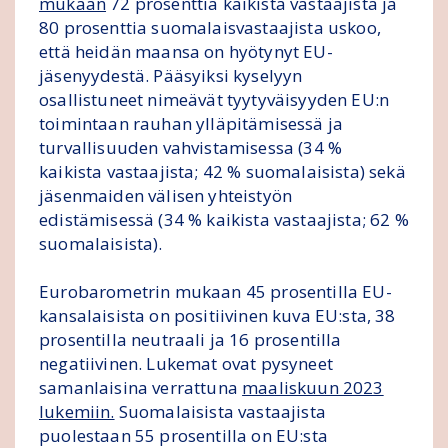
mukaan
72 prosenttia kaikista vastaajista ja
80 prosenttia suomalaisvastaajista uskoo,
että heidän maansa on hyötynyt EU-
jäsenyydestä. Pääsyiksi kyselyyn
osallistuneet nimeävät tyytyväisyyden EU:n
toimintaan rauhan ylläpitämisessä ja
turvallisuuden vahvistamisessa (34 %
kaikista vastaajista; 42 % suomalaisista) sekä
jäsenmaiden välisen yhteistyön
edistämisessä (34 % kaikista vastaajista; 62 %
suomalaisista).
Eurobarometrin mukaan 45 prosentilla EU-
kansalaisista on positiivinen kuva EU:sta, 38
prosentilla neutraali ja 16 prosentilla
negatiivinen. Lukemat ovat pysyneet
samanlaisina verrattuna
maaliskuun 2023
lukemiin.
Suomalaisista vastaajista
puolestaan 55 prosentilla on EU:sta