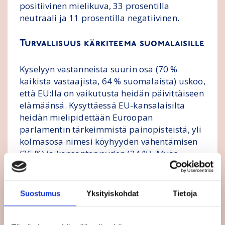
positiivinen mielikuva, 33 prosentilla
neutraali ja 11 prosentilla negatiivinen.
Turvallisuus kärkiteema suomalaisille
Kyselyyn vastanneista suurin osa (70 %
kaikista vastaajista, 64 % suomalaista) uskoo,
että EU:lla on vaikutusta heidän päivittäiseen
elämäänsä. Kysyttäessä EU-kansalaisilta
heidän mielipidettään Euroopan
parlamentin tärkeimmistä painopisteistä, yli
kolmasosa nimesi köyhyyden vähentämisen
(36 %) ja kansanterveyden (34 %). Myös
ilmastonmuutoksen vastaiset toimet (29 %) ja
talouden tukeminen sekä uusien
työpaikkojen luominen (29 %) nousivat
Suostumus
Yksityiskohdat
Tietoja
tärkeysjärjestyksessä korkealle.