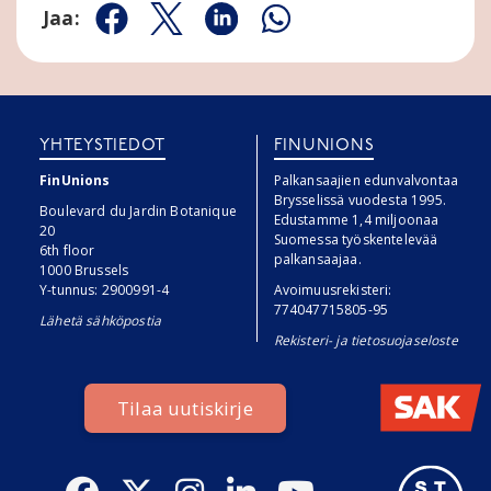
Jaa:
Jaa Facebookissa
Jaa Twitterissä
Jaa Linkedinissä
Jaa Whatsappissa
YHTEYSTIEDOT
FINUNIONS
FinUnions
Palkansaajien edunvalvontaa
Brysselissä vuodesta 1995.
Boulevard du Jardin Botanique
Edustamme 1,4 miljoonaa
20
Suomessa työskentelevää
6th floor
palkansaajaa.
1000 Brussels
Y-tunnus: 2900991-4
Avoimuusrekisteri:
774047715805-95
Lähetä sähköpostia
Rekisteri- ja tietosuojaseloste
Tilaa uutiskirje