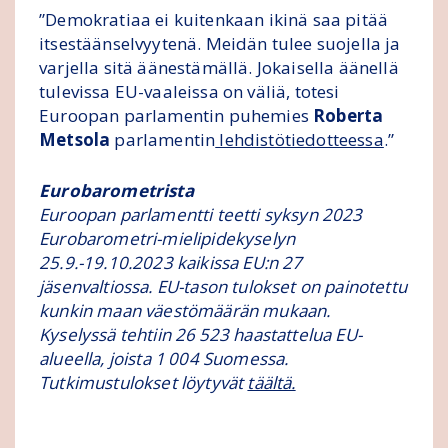
”Demokratiaa ei kuitenkaan ikinä saa pitää
itsestäänselvyytenä. Meidän tulee suojella ja
varjella sitä äänestämällä. Jokaisella äänellä
tulevissa EU-vaaleissa on väliä, totesi
Euroopan parlamentin puhemies
Roberta
Metsola
parlamentin
lehdistötiedotteessa
.”
Eurobarometrista
Euroopan parlamentti teetti syksyn 2023
Eurobarometri-mielipidekyselyn
25.9.-19.10.2023 kaikissa EU:n 27
jäsenvaltiossa. EU-tason tulokset on painotettu
kunkin maan väestömäärän mukaan.
Kyselyssä tehtiin 26 523 haastattelua EU-
alueella, joista 1 004 Suomessa.
Tutkimustulokset löytyvät
täältä.