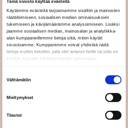
Eurobarometri antaa myös kuvaa siitä, mitä
Tämä sivusto käyttää evästeitä
suomalaiset haluaisivat Euroopan
Käytämme evästeitä tarjoamamme sisällön ja mainosten
parlamentin käsittelevän. Vastanneista
räätälöimiseen, sosiaalisen median ominaisuuksien
suomalaisista 44 prosentin mielestä
tukemiseen ja kävijämäärämme analysoimiseen. Lisäksi
Euroopan parlamentin tulisi ensisijaisesti
jaamme sosiaalisen median, mainosalan ja analytiikka-
käsitellä puolustusta ja turvallisuutta
alan kumppaneillemme tietoja siitä, miten käytät
mukaan lukien EU:n ulkorajojen
sivustoamme. Kumppanimme voivat yhdistää näitä
turvaaminen, 42 prosentin mielestä
tietoja muihin tietoihin, joita olet antanut heille tai joita on
demokratian ja oikeusvaltion puolustamista,
kerätty, kun olet käyttänyt heidän palvelujaan.
36 prosentin mielestä ilmastonmuutoksen
torjuntaa ja 35 prosentin mielestä köyhyyden
Suostumuksen
ja sosiaalisen syrjäytymisen torjuntaa.
Välttämätön
valinta
Oma taloudellinen tilanne
huolestuttaa
Mieltymykset
Eurobarometrin mukaan sosioekonomiset
Tilastot
vaikeudet vaikuttavat yhä useaan
eurooppalaiseen, vaikkakin muutosta