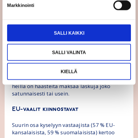
parempaan on tapahtunut viimeisen puolen
Markkinointi
vuoden aikana. Kaikista vastaajista EU-
alueella 73 prosenttia ja
suomalaisvastaajista 56 prosenttia uskoo,
SALLI KAIKKI
että heidän elintasonsa laskee seuraavan
vuoden aikana. Kaikkien EU-kansalaisten
osalta lukema on nyt 6 prosenttiyksikköä ja
SALLI VALINTA
suomalaisvastaajien osalta 8
prosenttiyksikköä pienempi kuin keväällä
2023. Yli kolmannes eurooppalaisista (37 %)
KIELLÄ
ja viidesosa suomalaisista (20 %) kertoo, että
heillä on haasteita maksaa laskuja joko
satunnaisesti tai usein.
EU-vaalit kiinnostavat
Suurin osa kyselyyn vastaajista (57 % EU-
kansalaisista, 59 % suomalaisista) kertoo