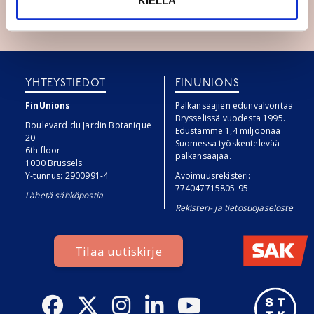
Jaa:
KIELLÄ
Jaa Facebookissa
Jaa Twitterissä
Jaa Linkedinissä
Jaa Whatsappissa
YHTEYSTIEDOT
FINUNIONS
FinUnions
Palkansaajien edunvalvontaa
Brysselissä vuodesta 1995.
Boulevard du Jardin Botanique
Edustamme 1,4 miljoonaa
20
Suomessa työskentelevää
6th floor
palkansaajaa.
1000 Brussels
Y-tunnus: 2900991-4
Avoimuusrekisteri:
774047715805-95
Lähetä sähköpostia
Rekisteri- ja tietosuojaseloste
Tilaa uutiskirje