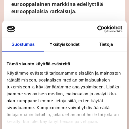
eurooppalainen markkina edellyttää
eurooppalaisia ratkaisuja.
Kuusiston mukaan EU:n sisämarkkinoiden
avaamisen ohella tulisi keskittyä kitkemään
jäsenmaiden välistä epätervettä vero-,
Suostumus
Yksityiskohdat
Tietoja
palkka- ja työehtokilpailua, jotka heikentävät
kansalaisten hyvinvointia.
Tämä sivusto käyttää evästeitä
Näin saataisiin aikaan kaikkia hyödyttävää,
Käytämme evästeitä tarjoamamme sisällön ja mainosten
kestävää kasvua.
räätälöimiseen, sosiaalisen median ominaisuuksien
tukemiseen ja kävijämäärämme analysoimiseen. Lisäksi
Tulevan Turun Eurooppa-foorumin edellä
jaamme sosiaalisen median, mainosalan ja analytiikka-
julkaistussa keskustelupaperissa ”10
alan kumppaneillemme tietoja siitä, miten käytät
kirjoitusta Euroopasta” pohtivat Suomen ja
sivustoamme. Kumppanimme voivat yhdistää näitä
EU:n tulevaisuutta Kuusiston lisäksi muun
tietoja muihin tietoihin, joita olet antanut heille tai joita on
muassa
Antti Häkkänen
,
Olli Rehn
,
Pertti
kerätty, kun olet käyttänyt heidän palvelujaan.
Salolainen
ja
Taneli Lahti
.