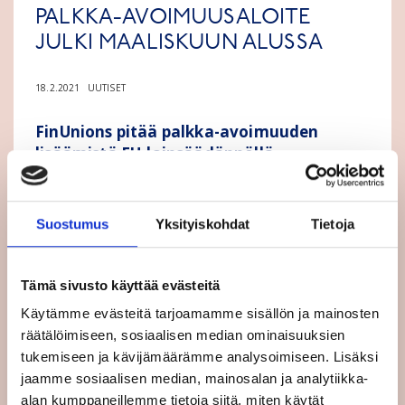
PALKKA-AVOIMUUSALOITE
JULKI MAALISKUUN ALUSSA
18.2.2021
UUTISET
FinUnions pitää palkka-avoimuuden
lisäämistä EU-lainsäädännöllä
tehokkaana keinona lisätä palkkatasa-
arvoa.
Suostumus
Yksityiskohdat
Tietoja
Komission odotetaan julkaisevan palkka-
avoimuutta koskevan aloitteensa 3.
maaliskuuta.
Tämä sivusto käyttää evästeitä
Käytämme evästeitä tarjoamamme sisällön ja mainosten
Tasa-arvoasioista vastaavan komissaarin
räätälöimiseen, sosiaalisen median ominaisuuksien
Helena Dallin
vastuualueeseen kuuluvan
tukemiseen ja kävijämäärämme analysoimiseen. Lisäksi
hankkeen julkaiseminen on lykkääntynyt
jaamme sosiaalisen median, mainosalan ja analytiikka-
alkuperäisestä aikataulustaan noin vuodella.
alan kumppaneillemme tietoja siitä, miten käytät