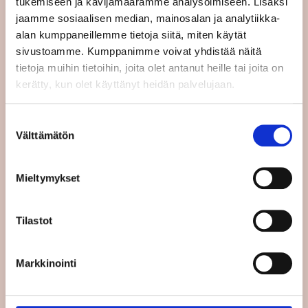
tukemiseen ja kävijämäärämme analysoimiseen. Lisäksi
jaamme sosiaalisen median, mainosalan ja analytiikka-
Osaava Eurooppa on
alan kumppaneillemme tietoja siitä, miten käytät
kilpailukykyisempi
sivustoamme. Kumppanimme voivat yhdistää näitä
tietoja muihin tietoihin, joita olet antanut heille tai joita on
kerätty, kun olet käyttänyt heidän palvelujaan.
7.3.2025
UUTISET
Euroopan komissio julkaisi viikolla esityksensä
osaamisunionista, joka on yksi nykyisen
Suostumuksen
komission sadan ensimmäisen päivän aikana …
Välttämätön
valinta
Lue koko artikkeli
Mieltymykset
Tekoäly
Tilastot
3.3.2025
KANNAT
Markkinointi
Tekoälystä tehokas ja vastuullinen työkaveri
Tekoäly muuttaa työelämää merkittävästi.
Muutosten mukana tulee niin mahdollisuuksia