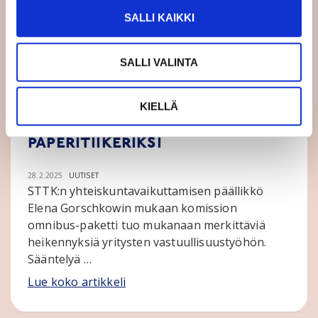
kuin …
SALLI KAIKKI
Lue koko artikkeli
SALLI VALINTA
Yritysvastuudirektiivin
KIELLÄ
vaarana on jäädä
paperitiikeriksi
28.2.2025
UUTISET
STTK:n yhteiskuntavaikuttamisen päällikkö
Elena Gorschkowin mukaan komission
omnibus-paketti tuo mukanaan merkittäviä
heikennyksiä yritysten vastuullisuustyöhön.
Sääntelyä …
Lue koko artikkeli