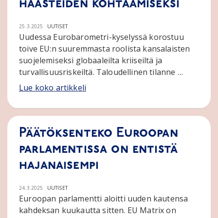
haasteiden kohtaamiseksi
25.3.2025
UUTISET
Uudessa Eurobarometri-kyselyssä korostuu
toive EU:n suuremmasta roolista kansalaisten
suojelemiseksi globaaleilta kriiseiltä ja
turvallisuusriskeiltä. Taloudellinen tilanne …
Lue koko artikkeli
Päätöksenteko Euroopan
parlamentissa on entistä
hajanaisempi
24.3.2025
UUTISET
Euroopan parlamentti aloitti uuden kautensa
kahdeksan kuukautta sitten. EU Matrix on