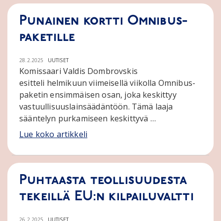
Punainen kortti Omnibus-
paketille
28.2.2025
UUTISET
Komissaari Valdis Dombrovskis
esitteli helmikuun viimeisellä viikolla Omnibus-
paketin ensimmäisen osan, joka keskittyy
vastuullisuuslainsäädäntöön. Tämä laaja
sääntelyn purkamiseen keskittyvä …
Lue koko artikkeli
Puhtaasta teollisuudesta
tekeillä EU:n kilpailuvaltti
26.2.2025
UUTISET