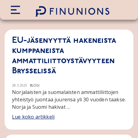
Siirry sisältöön
EU-jäsenyyttä hakeneista
kumppaneista
ammattiliittoystävyyteen
Brysselissä
28.3.2025
BLOGI
Norjalaisten ja suomalaisten ammattiliittojen
yhteistyö juontaa juurensa yli 30 vuoden taakse.
Norja ja Suomi hakivat …
Lue koko artikkeli