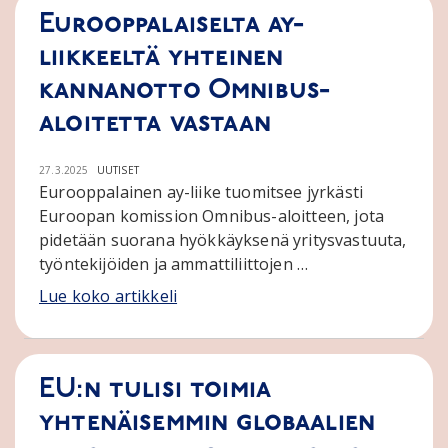
Eurooppalaiselta ay-
liikkeeltä yhteinen
kannanotto Omnibus-
aloitetta vastaan
27.3.2025
UUTISET
Eurooppalainen ay-liike tuomitsee jyrkästi
Euroopan komission Omnibus-aloitteen, jota
pidetään suorana hyökkäyksenä yritysvastuuta,
työntekijöiden ja ammattiliittojen …
Lue koko artikkeli
EU:n tulisi toimia
yhtenäisemmin globaalien