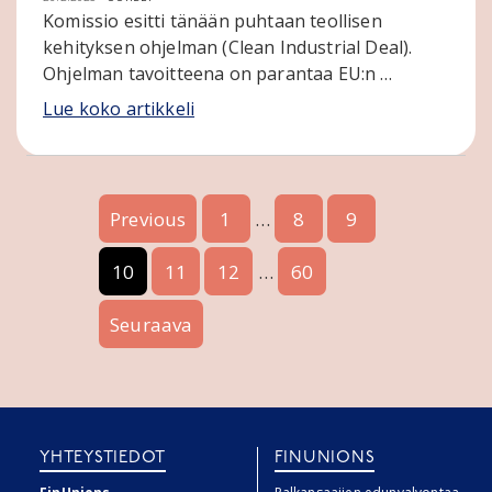
Komissio esitti tänään puhtaan teollisen
kehityksen ohjelman (Clean Industrial Deal).
Ohjelman tavoitteena on parantaa EU:n …
Lue koko artikkeli
Previous
1
…
8
9
10
11
12
…
60
Seuraava
YHTEYSTIEDOT
FINUNIONS