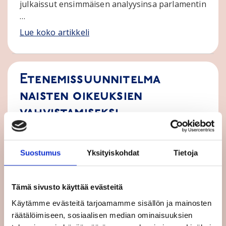
julkaissut ensimmäisen analyysinsa parlamentin
…
Lue koko artikkeli
Etenemissuunnitelma
naisten oikeuksien
vahvistamiseksi
10.3.2025
UUTISET
Euroopan komissio esitteli 7.3. naisten
Suostumus
Yksityiskohdat
Tietoja
oikeuksia koskevan etenemissuunnitelmansa ja
sukupuolten tasa-arvoa koskevan vuoden 2025
kertomuksen. Uusi suunnitelma toimii …
Tämä sivusto käyttää evästeitä
Lue koko artikkeli
Käytämme evästeitä tarjoamamme sisällön ja mainosten
räätälöimiseen, sosiaalisen median ominaisuuksien