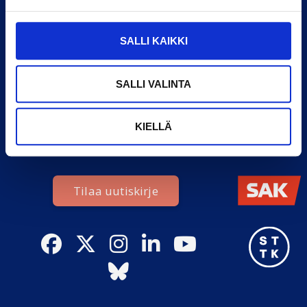
YHTEYSTIEDOT
FINUNIONS
SALLI KAIKKI
FinUnions
Palkansaajien edunvalvontaa
Brysselissä vuodesta 1995.
Boulevard du Jardin Botanique
Edustamme 1,4 miljoonaa
20
SALLI VALINTA
Suomessa työskentelevää
6th floor
palkansaajaa.
1000 Brussels
Y-tunnus: 2900991-4
Avoimuusrekisteri:
KIELLÄ
774047715805-95
Lähetä sähköpostia
Rekisteri- ja tietosuojaseloste
Tilaa uutiskirje