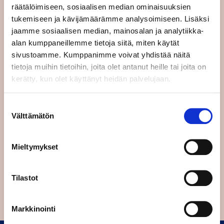
räätälöimiseen, sosiaalisen median ominaisuuksien
tukemiseen ja kävijämäärämme analysoimiseen. Lisäksi
jaamme sosiaalisen median, mainosalan ja analytiikka-
alan kumppaneillemme tietoja siitä, miten käytät
EU tasa-arvon edistäjänä
sivustoamme. Kumppanimme voivat yhdistää näitä
tietoja muihin tietoihin, joita olet antanut heille tai joita on
22.4.2024
BLOGI
,
EU 2024
kerätty, kun olet käyttänyt heidän palvelujaan.
Jäsenyys Euroopan unionissa on edistänyt
sukupuolten tasa-arvoa Suomessa. Tämä on
käytännössä tapahtunut EU-tason sääntelyn
Suostumuksen
myötä. …
Välttämätön
valinta
Lue koko artikkeli
Mieltymykset
Tilastot
Previous
1
2
Markkinointi