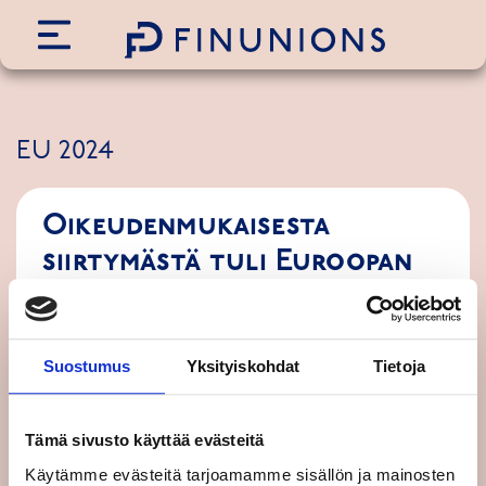
Siirry sisältöön
EU 2024
Oikeudenmukaisesta
siirtymästä tuli Euroopan
politiikan ydintä
3.5.2024
BLOGI
,
EU 2024
Suostumus
Yksityiskohdat
Tietoja
Vaikka moni eurooppalainen tukee toimia
ilmastonmuutosta vastaan, on kritiikkiä vihreää
siirtymää kohtaan kuulunut useilta eri
Tämä sivusto käyttää evästeitä
suunnista. …
Käytämme evästeitä tarjoamamme sisällön ja mainosten
Lue koko artikkeli